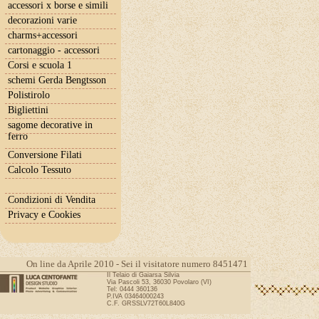
accessori x borse e simili
decorazioni varie
charms+accessori
cartonaggio - accessori
Corsi e scuola 1
schemi Gerda Bengtsson
Polistirolo
Bigliettini
sagome decorative in
ferro
Conversione Filati
Calcolo Tessuto
Condizioni di Vendita
Privacy e Cookies
On line da Aprile 2010 - Sei il visitatore numero 8451471
Il Telaio di Gaiarsa Silvia
Via Pascoli 53, 36030 Povolaro (VI)
Tel: 0444 360136
P.IVA 03464000243
C.F. GRSSLV72T60L840G