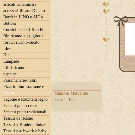
articoli da ricamare
accessori Ricamo/Cucito
Bordi in LINO e AIDA
Bottoni
Cornici-telaietti-fiocchi
filo ricamo e aguglieria
forbici ricamo-cucito
Idee
Kit
Lampade
Libri-ricamo
nappine
Passamanerie-nastri
Pizzi in lino-macramè e..
Riviste
Mains & Merveilles
Sagome e Rocchetti legno
Cose ....Belle
Schemi punto croce
Schemi punti tradizionali
Tessuti da ricamo
Tessuti x Broderie Suisse
Tessuti patchwork e baby