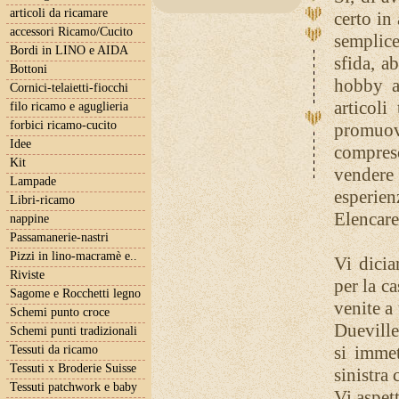
articoli da ricamare
certo in
accessori Ricamo/Cucito
semplice
Bordi in LINO e AIDA
sfida, a
Bottoni
hobby a
Cornici-telaietti-fiocchi
articoli
filo ricamo e aguglieria
forbici ricamo-cucito
promuove
Idee
compres
Kit
vendere
Lampade
esperien
Libri-ricamo
Elencare
nappine
Passamanerie-nastri
Pizzi in lino-macramè e..
Vi dicia
Riviste
per la ca
Sagome e Rocchetti legno
venite a
Schemi punto croce
Dueville
Schemi punti tradizionali
si immet
Tessuti da ricamo
Tessuti x Broderie Suisse
sinistra 
Tessuti patchwork e baby
Vi aspet