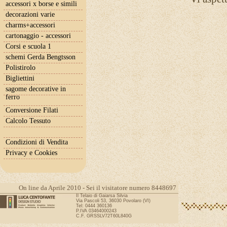
accessori x borse e simili
decorazioni varie
charms+accessori
cartonaggio - accessori
Corsi e scuola 1
schemi Gerda Bengtsson
Polistirolo
Bigliettini
sagome decorative in
ferro
Conversione Filati
Calcolo Tessuto
Condizioni di Vendita
Privacy e Cookies
On line da Aprile 2010 - Sei il visitatore numero 8448697
Il Telaio di Gaiarsa Silvia
Via Pascoli 53, 36030 Povolaro (VI)
Tel: 0444 360136
P.IVA 03464000243
C.F. GRSSLV72T60L840G