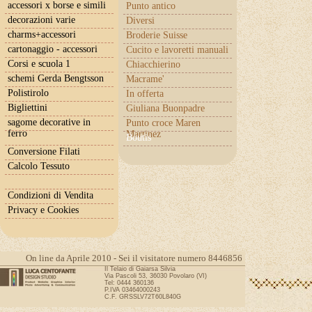
accessori x borse e simili
Punto antico
decorazioni varie
Diversi
charms+accessori
Broderie Suisse
cartonaggio - accessori
Cucito e lavoretti manuali
Corsi e scuola 1
Chiacchierino
schemi Gerda Bengtsson
Macrame'
Polistirolo
In offerta
Bigliettini
Giuliana Buonpadre
sagome decorative in
Punto croce Maren
ferro
Martinez
Boutis
Conversione Filati
Calcolo Tessuto
Condizioni di Vendita
Privacy e Cookies
On line da Aprile 2010 - Sei il visitatore numero 8446856
Il Telaio di Gaiarsa Silvia
Via Pascoli 53, 36030 Povolaro (VI)
Tel: 0444 360136
P.IVA 03464000243
C.F. GRSSLV72T60L840G