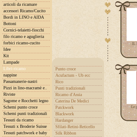
articoli da ricamare
accessori Ricamo/Cucito
Bordi in LINO e AIDA
Bottoni
Cornici-telaietti-fiocchi
filo ricamo e aguglieria
forbici ricamo-cucito
IL
Idee
Kit
Lampade
Libri-ricamo
Punto croce
nappine
Acufactum - Ub ecc
Passamanerie-nastri
Rico
Pizzi in lino-macramè e..
Punti tradizionali
Riviste
Ricamo d'Assia
Sagome e Rocchetti legno
Caterina De Medici
Le 
Schemi punto croce
Patckwork
Schemi punti tradizionali
Blackwork
Tessuti da ricamo
Hardanger
Tessuti x Broderie Suisse
Sfilati-Retini-Reticello
Tessuti patchwork e baby
Silk Ribbon