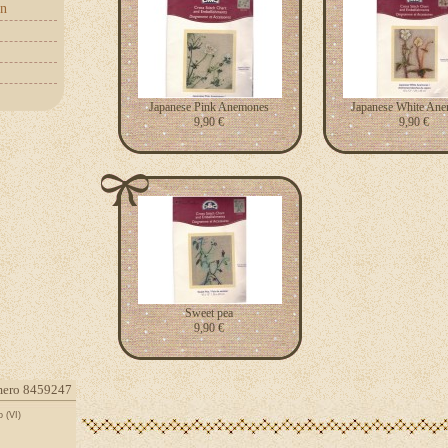
on
Japanese Pink Anemones
Japanese White An
9,90 €
9,90 €
Sweet pea
9,90 €
numero 8459247
 (VI)