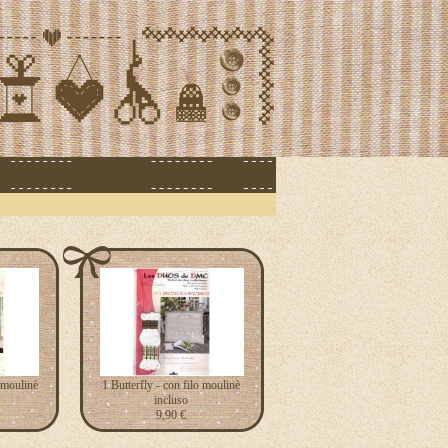
 moulinè
1 Butterfly - con filo moulinè
incluso
9,90 €