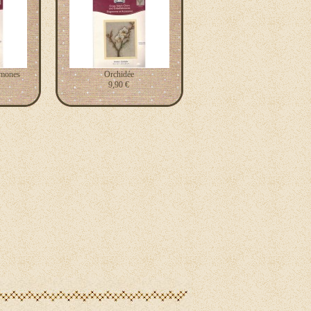
emones
Orchidée
9,90 €