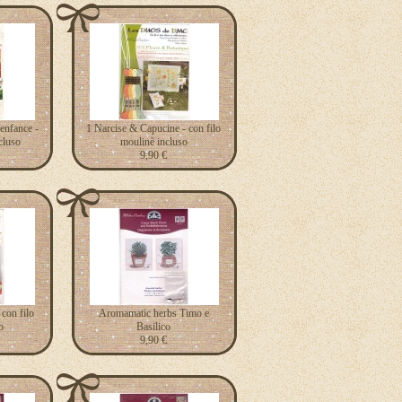
enfance -
1 Narcise & Capucine - con filo
cluso
moulinè incluso
9,90 €
con filo
Aromamatic herbs Timo e
o
Basilico
9,90 €