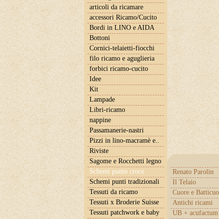
articoli da ricamare
accessori Ricamo/Cucito
Bordi in LINO e AIDA
Bottoni
Cornici-telaietti-fiocchi
filo ricamo e aguglieria
forbici ricamo-cucito
Idee
Kit
Lampade
Libri-ricamo
nappine
Passamanerie-nastri
Pizzi in lino-macramè e..
Riviste
Sagome e Rocchetti legno
Schemi punto croce
Renato Parolin
Schemi punti tradizionali
Il Telaio
Tessuti da ricamo
Cuore e Batticuo
Tessuti x Broderie Suisse
Antichi ricami
Tessuti patchwork e baby
UB + acufactum 