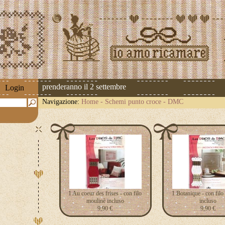
pedizioni riprenderanno il 2 settembre
Login
Navigazione:
Home
-
Schemi punto croce
-
DMC
1 Au coeur des frises - con filo
1 Botanique - con filo
moulinè incluso
incluso
9,90 €
9,90 €