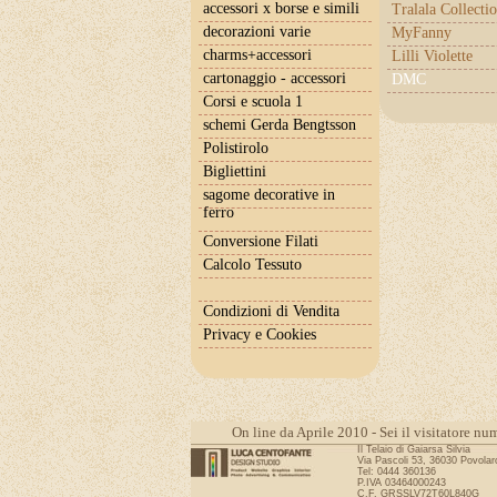
accessori x borse e simili
Tralala Collecti
decorazioni varie
MyFanny
charms+accessori
Lilli Violette
cartonaggio - accessori
DMC
Corsi e scuola 1
schemi Gerda Bengtsson
Polistirolo
Bigliettini
sagome decorative in
ferro
Conversione Filati
Calcolo Tessuto
Condizioni di Vendita
Privacy e Cookies
On line da Aprile 2010 - Sei il visitatore 
Il Telaio di Gaiarsa Silvia
Via Pascoli 53, 36030 Povolaro
Tel: 0444 360136
P.IVA 03464000243
C.F. GRSSLV72T60L840G