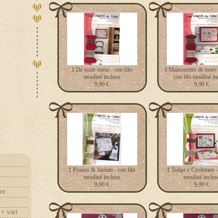
1 De toute coeur - con filo
1 Maisonettes de notre 
moulinè incluso
con filo moulinè in
9,90 €
9,90 €
1 Prunus & Jasmin - con filo
1 Tulipe e Cyclemen - 
moulinè incluso
moulinè inclus
9,90 €
9,90 €
re
+ vari