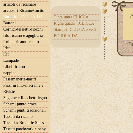
articoli da ricamare
accessori Ricamo/Cucito
Bordi in LINO e AIDA
Tinta unita CLICCA
Bottoni
Righe/quadri ..CLICCA
Cornici-telaietti-fiocchi
Stampati CLICCA e vedi
filo ricamo e aguglieria
BORDI AIDA
forbici ricamo-cucito
B
Idee
Kit
Lampade
Libri-ricamo
nappine
Passamanerie-nastri
Pizzi in lino-macramè e..
Riviste
Sagome e Rocchetti legno
Schemi punto croce
Schemi punti tradizionali
Tessuti da ricamo
Tessuti x Broderie Suisse
Tessuti patchwork e baby