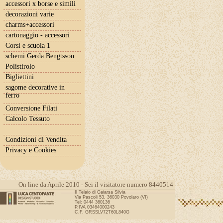
accessori x borse e simili
decorazioni varie
charms+accessori
cartonaggio - accessori
Corsi e scuola 1
schemi Gerda Bengtsson
Polistirolo
Bigliettini
sagome decorative in
ferro
Conversione Filati
Calcolo Tessuto
Condizioni di Vendita
Privacy e Cookies
On line da Aprile 2010 - Sei il visitatore numero 8440514
Il Telaio di Gaiarsa Silvia
Via Pascoli 53, 36030 Povolaro (VI)
Tel: 0444 360136
P.IVA 03464000243
C.F. GRSSLV72T60L840G