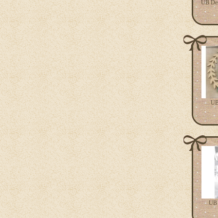
UB Des
UB
UB 