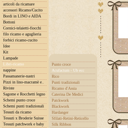
articoli da ricamare
accessori Ricamo/Cucito
Bordi in LINO e AIDA
Bottoni
Cornici-telaietti-fiocchi
filo ricamo e aguglieria
forbici ricamo-cucito
Idee
Kit
Lampade
Libri-ricamo
Punto croce
nappine
Acufactum - Ub ecc
Passamanerie-nastri
Rico
Pizzi in lino-macramè e..
Punti tradizionali
Riviste
Ricamo d'Assia
Sagome e Rocchetti legno
Caterina De Medici
Schemi punto croce
Patckwork
Schemi punti tradizionali
Blackwork
Tessuti da ricamo
Hardanger
Tessuti x Broderie Suisse
Sfilati-Retini-Reticello
Tessuti patchwork e baby
Silk Ribbon