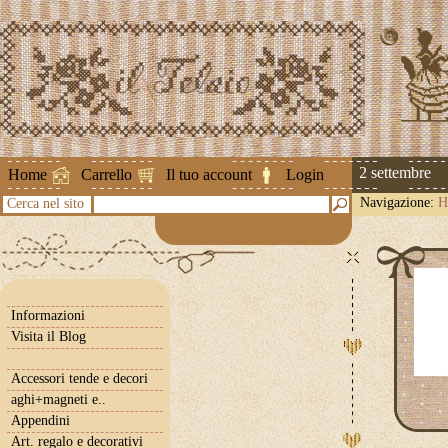
Attenzione ! Le spedizioni riprenderanno il 2 settembre
Home
Carrello
Il tuo account
Login
Navigazione:
H
Cerca nel sito
Informazioni
Visita il Blog
Accessori tende e decori
aghi+magneti e..
Appendini
Art. regalo e decorativi