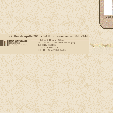
ZUC
On line da Aprile 2010 - Sei il visitatore numero 8442944
Il Telaio di Gaiarsa Silvia
Via Pascoli 53, 36030 Povolaro (VI)
Tel: 0444 360136
P.IVA 03464000243
C.F. GRSSLV72T60L840G