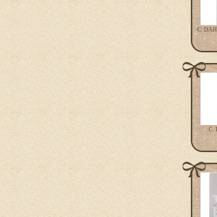
C. DAH
C.