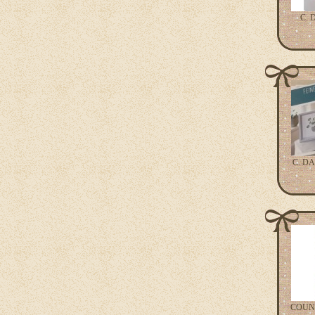
C. 
C. DA
COUN