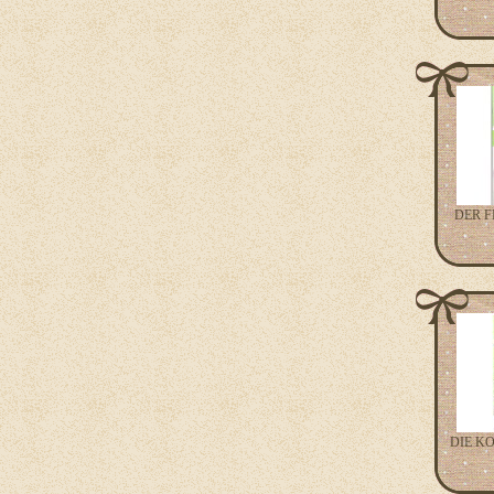
DER 
DIE K