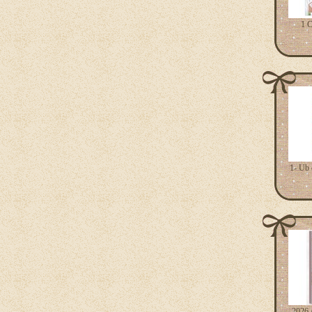
1 C
1- Ub 
2026 