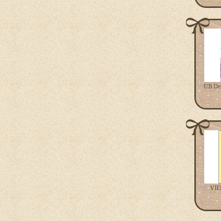
UB De
VIE