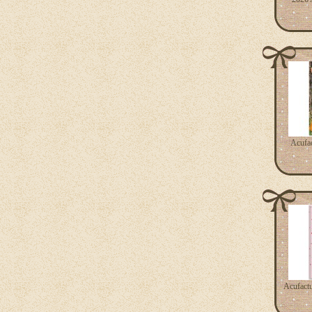
Acufa
Acufact