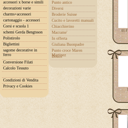
accessori x borse e simili
Punto antico
decorazioni varie
Diversi
charms+accessori
Broderie Suisse
cartonaggio - accessori
Cucito e lavoretti manuali
Corsi e scuola 1
Chiacchierino
01 F
schemi Gerda Bengtsson
Macrame'
Polistirolo
In offerta
Bigliettini
Giuliana Buonpadre
sagome decorative in
Punto croce Maren
ferro
Martinez
Boutis
Conversione Filati
Calcolo Tessuto
Condizioni di Vendita
Privacy e Cookies