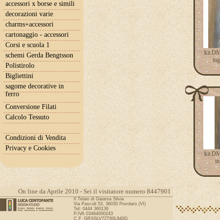
accessori x borse e simili
decorazioni varie
charms+accessori
cartonaggio - accessori
Corsi e scuola 1
kit DM
schemi Gerda Bengtsson
ing
Polistirolo
Bigliettini
sagome decorative in
ferro
Conversione Filati
Calcolo Tessuto
Condizioni di Vendita
Privacy e Cookies
kit DM
in
On line da Aprile 2010 - Sei il visitatore numero 8447901
Il Telaio di Gaiarsa Silvia
Via Pascoli 53, 36030 Povolaro (VI)
Tel: 0444 360136
P.IVA 03464000243
C.F. GRSSLV72T60L840G