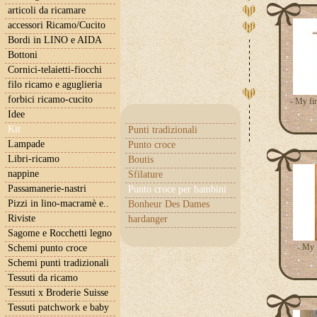
articoli da ricamare
accessori Ricamo/Cucito
Bordi in LINO e AIDA
Bottoni
Cornici-telaietti-fiocchi
filo ricamo e aguglieria
forbici ricamo-cucito
- My fir
Idee
Kit
Punti tradizionali
Lampade
Punto croce
Libri-ricamo
Boutis
nappine
Sfilature
Passamanerie-nastri
Punto croce per bambini
Pizzi in lino-macramè e..
Bonheur Des Dames
Riviste
hardanger
Sagome e Rocchetti legno
- My 
Schemi punto croce
Schemi punti tradizionali
Tessuti da ricamo
Tessuti x Broderie Suisse
Tessuti patchwork e baby