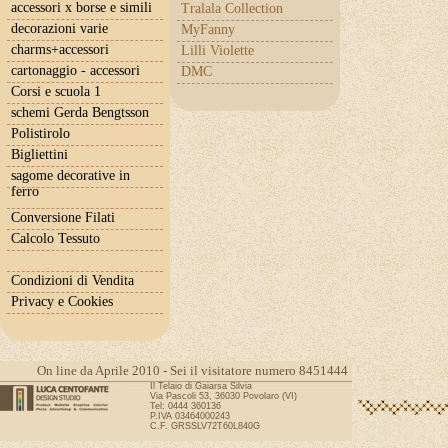
accessori x borse e simili
Tralala Collection
decorazioni varie
MyFanny
charms+accessori
Lilli Violette
cartonaggio - accessori
DMC
Corsi e scuola 1
schemi Gerda Bengtsson
Polistirolo
Bigliettini
sagome decorative in
ferro
Conversione Filati
Calcolo Tessuto
Condizioni di Vendita
Privacy e Cookies
On line da Aprile 2010 - Sei il visitatore numero 8451444
Il Telaio di Gaiarsa Silvia
Via Pascoli 53, 36030 Povolaro (VI)
Tel: 0444 360136
P.IVA 03464000243
C.F. GRSSLV72T60L840G