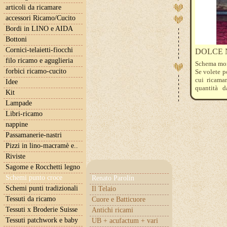
articoli da ricamare
accessori Ricamo/Cucito
Bordi in LINO e AIDA
Bottoni
Cornici-telaietti-fiocchi
DOLCE 
filo ricamo e aguglieria
Schema mon
forbici ricamo-cucito
Se volete p
cui ricamar
Idee
quantità d
Kit
consigliam
Lampade
convenienti 
Libri-ricamo
nappine
Passamanerie-nastri
Pizzi in lino-macramè e..
Riviste
Sagome e Rocchetti legno
Schemi punto croce
Renato Parolin
Schemi punti tradizionali
Il Telaio
Tessuti da ricamo
Cuore e Batticuore
Tessuti x Broderie Suisse
Antichi ricami
Tessuti patchwork e baby
UB + acufactum + vari