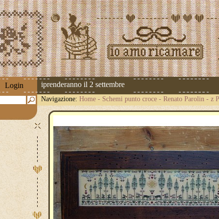
pedizioni riprenderanno il 2 settembre
Login
Navigazione:
Home
-
Schemi punto croce
-
Renato Parolin
-
z 