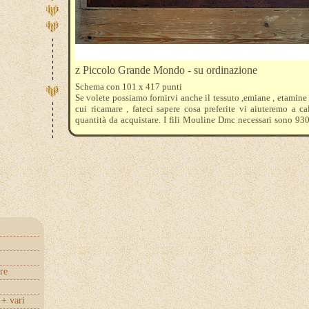
z Piccolo Grande Mondo - su ordinazione
Schema con 101 x 417 punti
Se volete possiamo fornirvi anche il tessuto ,emiane , etamine
cui ricamare , fateci sapere cosa preferite vi aiuteremo a ca
quantità da acquistare. I fili Mouline Dmc necessari sono 9
221 3820 3021 782 840 3790 934 3821 520 3363 522
re
+ vari