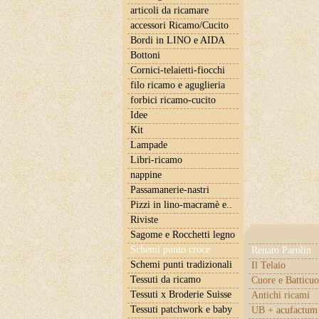
articoli da ricamare
accessori Ricamo/Cucito
Bordi in LINO e AIDA
Bottoni
Cornici-telaietti-fiocchi
filo ricamo e aguglieria
forbici ricamo-cucito
Idee
Kit
Lampade
Libri-ricamo
nappine
Passamanerie-nastri
Pizzi in lino-macramè e..
Riviste
Sagome e Rocchetti legno
Schemi punto croce
Renato Parolin
Schemi punti tradizionali
Il Telaio
Tessuti da ricamo
Cuore e Batticuo
Tessuti x Broderie Suisse
Antichi ricami
Tessuti patchwork e baby
UB + acufactum 