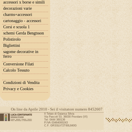
accessori x borse e simili
decorazioni varie
charms+accessori
cartonaggio - accessori
Corsi e scuola 1
schemi Gerda Bengtsson
Polistirolo
Bigliettini
sagome decorative in
ferro
Conversione Filati
Calcolo Tessuto
Condizioni di Vendita
Privacy e Cookies
On line da Aprile 2010 - Sei il visitatore numero 8452607
Il Telaio di Gaiarsa Silvia
Via Pascoli 53, 36030 Povolaro (VI)
Tel: 0444 360136
P.IVA 03464000243
C.F. GRSSLV72T60L840G