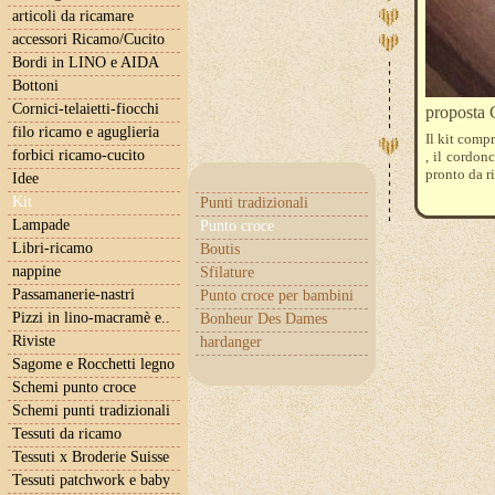
articoli da ricamare
accessori Ricamo/Cucito
Bordi in LINO e AIDA
Bottoni
Cornici-telaietti-fiocchi
propost
filo ricamo e aguglieria
Il kit compr
forbici ricamo-cucito
, il cordon
pronto da r
Idee
Kit
Punti tradizionali
Lampade
Punto croce
Libri-ricamo
Boutis
nappine
Sfilature
Passamanerie-nastri
Punto croce per bambini
Pizzi in lino-macramè e..
Bonheur Des Dames
Riviste
hardanger
Sagome e Rocchetti legno
Schemi punto croce
Schemi punti tradizionali
Tessuti da ricamo
Tessuti x Broderie Suisse
Tessuti patchwork e baby