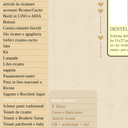
articoli da ricamare
accessori Ricamo/Cucito
Bordi in LINO e AIDA
Bottoni
Cornici-telaietti-fiocchi
DENTEL
filo ricamo e aguglieria
Schema del
forbici ricamo-cucito
ha 51x57 pu
su cui rica
Idee
mano , per 
Kit
Lampade
Libri-ricamo
nappine
Passamanerie-nastri
Pizzi in lino-macramè e..
Riviste
Sagome e Rocchetti legno
Schemi punto croce
Renato Parolin
Schemi punti tradizionali
Il Telaio
Tessuti da ricamo
Cuore e Batticuore
Tessuti x Broderie Suisse
Antichi ricami
Tessuti patchwork e baby
UB + acufactum + vari