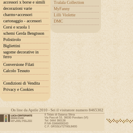
accessori x borse e simili
Tralala Collection
decorazioni varie
MyFanny
charms+accessori
Lilli Violette
cartonaggio - accessori
DMC
Corsi e scuola 1
schemi Gerda Bengtsson
Polistirolo
Bigliettini
sagome decorative in
ferro
Conversione Filati
Calcolo Tessuto
Condizioni di Vendita
Privacy e Cookies
On line da Aprile 2010 - Sei il visitatore numero 8465302
Il Telaio di Gaiarsa Silvia
Via Pascoli 53, 36030 Povolaro (VI)
Tel: 0444 360136
P.IVA 03464000243
C.F. GRSSLV72T60L840G