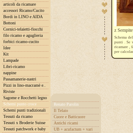
articoli da ricamare
accessori Ricamo/Cucito
Bordi in LINO e AIDA
Bottoni
Cornici-telaietti-fiocchi
z Sempite
filo ricamo e aguglieria
Schema del
forbici ricamo-cucito
punti . Se 
ricamare , 
Idee
per calcola
Kit
adatta per 
Lampade
Libri-ricamo
nappine
Passamanerie-nastri
Pizzi in lino-macramè e..
Riviste
Sagome e Rocchetti legno
Schemi punto croce
Renato Parolin
Schemi punti tradizionali
Il Telaio
Tessuti da ricamo
Cuore e Batticuore
Tessuti x Broderie Suisse
Antichi ricami
Tessuti patchwork e baby
UB + acufactum + vari