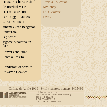
accessori x borse e simili
Tralala Collection
decorazioni varie
MyFanny
charms+accessori
Lilli Violette
cartonaggio - accessori
DMC
Corsi e scuola 1
schemi Gerda Bengtsson
Polistirolo
Bigliettini
sagome decorative in
ferro
Conversione Filati
Calcolo Tessuto
Condizioni di Vendita
Privacy e Cookies
On line da Aprile 2010 - Sei il visitatore numero 8465436
Il Telaio di Gaiarsa Silvia
Via Pascoli 53, 36030 Povolaro (VI)
Tel: 0444 360136
P.IVA 03464000243
C.F. GRSSLV72T60L840G