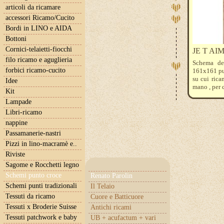
articoli da ricamare
accessori Ricamo/Cucito
Bordi in LINO e AIDA
Bottoni
Cornici-telaietti-fiocchi
JE T AI
filo ricamo e aguglieria
Schema de
forbici ricamo-cucito
161x161 pun
su cui rica
Idee
mano , per 
Kit
Lampade
Libri-ricamo
nappine
Passamanerie-nastri
Pizzi in lino-macramè e..
Riviste
Sagome e Rocchetti legno
Schemi punto croce
Renato Parolin
Schemi punti tradizionali
Il Telaio
Tessuti da ricamo
Cuore e Batticuore
Tessuti x Broderie Suisse
Antichi ricami
Tessuti patchwork e baby
UB + acufactum + vari