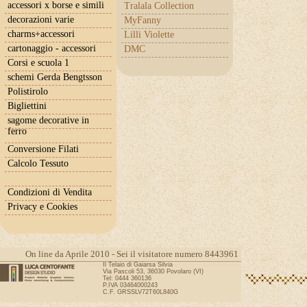
accessori x borse e simili
Tralala Collection
decorazioni varie
MyFanny
charms+accessori
Lilli Violette
cartonaggio - accessori
DMC
Corsi e scuola 1
schemi Gerda Bengtsson
Polistirolo
Bigliettini
sagome decorative in
ferro
Conversione Filati
Calcolo Tessuto
Condizioni di Vendita
Privacy e Cookies
On line da Aprile 2010 - Sei il visitatore numero 8443961
Il Telaio di Gaiarsa Silvia
Via Pascoli 53, 36030 Povolaro (VI)
Tel: 0444 360136
P.IVA 03464000243
C.F. GRSSLV72T60L840G