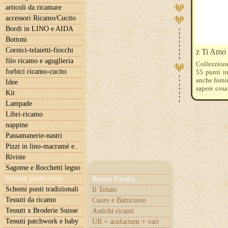
articoli da ricamare
accessori Ricamo/Cucito
Bordi in LINO e AIDA
Bottoni
Cornici-telaietti-fiocchi
z Ti Am
filo ricamo e aguglieria
Collezzion
forbici ricamo-cucito
55 punti i
anche fornir
Idee
sapere cosa
Kit
.Se ricama
Lampade
Rocche Dmc
cambio dell
Libri-ricamo
... noi l'a
nappine
per San Vale
Passamanerie-nastri
Pizzi in lino-macramè e..
Riviste
Sagome e Rocchetti legno
Schemi punto croce
Renato Parolin
Schemi punti tradizionali
Il Telaio
Tessuti da ricamo
Cuore e Batticuore
Tessuti x Broderie Suisse
Antichi ricami
Tessuti patchwork e baby
UB + acufactum + vari