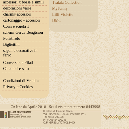
accessori x borse e simili
Tralala Collection
decorazioni varie
MyFanny
charms+accessori
Lilli Violette
cartonaggio - accessori
DMC
Corsi e scuola 1
schemi Gerda Bengtsson
Polistirolo
Bigliettini
sagome decorative in
ferro
Conversione Filati
Calcolo Tessuto
Condizioni di Vendita
Privacy e Cookies
On line da Aprile 2010 - Sei il visitatore numero 8443998
Il Telaio di Gaiarsa Silvia
Via Pascoli 53, 36030 Povolaro (VI)
Tel: 0444 360136
P.IVA 03464000243
C.F. GRSSLV72T60L840G