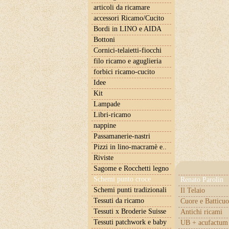
articoli da ricamare
accessori Ricamo/Cucito
Bordi in LINO e AIDA
Bottoni
Cornici-telaietti-fiocchi
filo ricamo e aguglieria
forbici ricamo-cucito
Idee
Kit
Lampade
Libri-ricamo
nappine
Passamanerie-nastri
Pizzi in lino-macramè e..
Riviste
Sagome e Rocchetti legno
Schemi punto croce
Renato Parolin
Schemi punti tradizionali
Il Telaio
Tessuti da ricamo
Cuore e Batticuo
Tessuti x Broderie Suisse
Antichi ricami
Tessuti patchwork e baby
UB + acufactum 