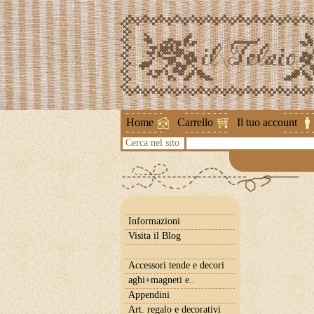
Attenzione ! 
Home
Carrello
Il tuo account
Cerca nel sito
Informazioni
Visita il Blog
Accessori tende e decori
aghi+magneti e..
Appendini
Art. regalo e decorativi