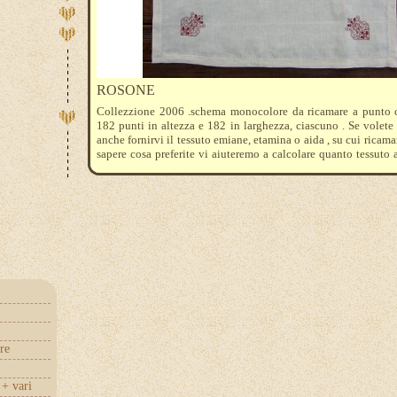
ROSONE
Collezzione 2006 .schema monocolore da ricamare a punto 
182 punti in altezza e 182 in larghezza, ciascuno . Se volet
anche fornirvi il tessuto emiane, etamina o aida , su cui ricamar
sapere cosa preferite vi aiuteremo a calcolare quanto tessuto 
.Se ricamate molto in monocolore vi consigliamo l'acqui
Rocche Dmc , oltre ad essere convenienti risolverete il pro
cambio delle cotte di colore.schema perfetto per cuscino o per
tovaglietta .
re
+ vari