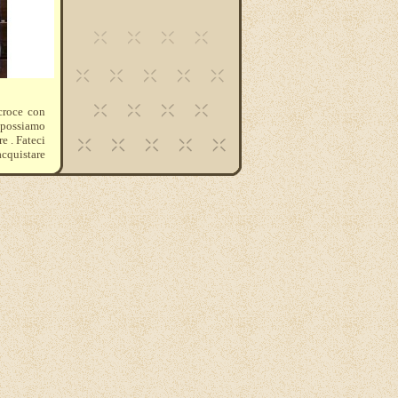
croce con
e possiamo
e . Fateci
acquistare
sto delle
blema del
 una bella