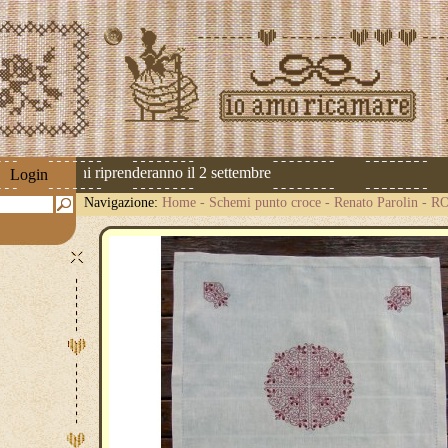
Le spedizioni riprenderanno il 2 settembre
Login
Navigazione:
Home
-
Schemi punto croce
-
Renato Parolin
-
R