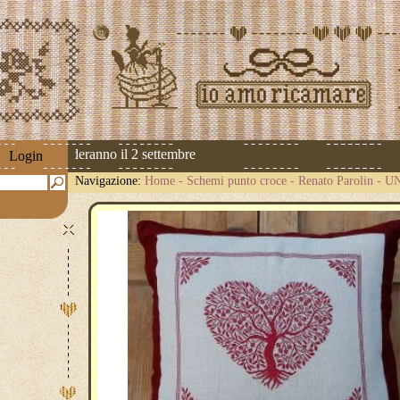
ioni riprenderanno il 2 settembre
Login
Navigazione:
Home
-
Schemi punto croce
-
Renato Parolin
-
UN