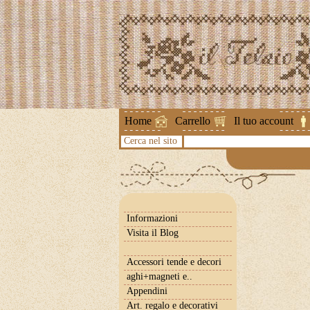
Attenzione ! Le spediz
Home
Carrello
Il tuo account
Cerca nel sito
Informazioni
Visita il Blog
Accessori tende e decori
aghi+magneti e..
Appendini
Art. regalo e decorativi