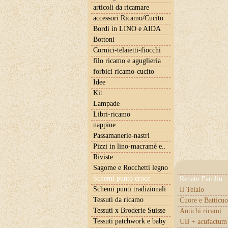
articoli da ricamare
accessori Ricamo/Cucito
Bordi in LINO e AIDA
Bottoni
Cornici-telaietti-fiocchi
filo ricamo e aguglieria
forbici ricamo-cucito
Idee
Kit
Lampade
Libri-ricamo
nappine
Passamanerie-nastri
Pizzi in lino-macramè e..
Riviste
Sagome e Rocchetti legno
Schemi punto croce
Renato Parolin
Schemi punti tradizionali
Il Telaio
Tessuti da ricamo
Cuore e Batticuo
Tessuti x Broderie Suisse
Antichi ricami
Tessuti patchwork e baby
UB + acufactum 