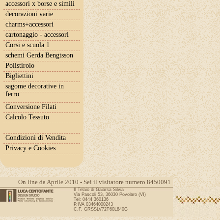
accessori x borse e simili
decorazioni varie
charms+accessori
cartonaggio - accessori
Corsi e scuola 1
schemi Gerda Bengtsson
Polistirolo
Bigliettini
sagome decorative in
ferro
Conversione Filati
Calcolo Tessuto
Condizioni di Vendita
Privacy e Cookies
On line da Aprile 2010 - Sei il visitatore numero 8450091
Il Telaio di Gaiarsa Silvia
Via Pascoli 53, 36030 Povolaro (VI)
Tel: 0444 360136
P.IVA 03464000243
C.F. GRSSLV72T60L840G