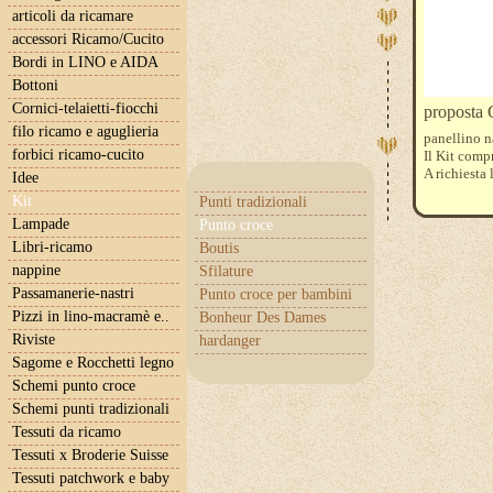
articoli da ricamare
accessori Ricamo/Cucito
Bordi in LINO e AIDA
Bottoni
Cornici-telaietti-fiocchi
propost
filo ricamo e aguglieria
panellino n
forbici ricamo-cucito
Il Kit comp
A richiesta 
Idee
Kit
Punti tradizionali
Lampade
Punto croce
Libri-ricamo
Boutis
nappine
Sfilature
Passamanerie-nastri
Punto croce per bambini
Pizzi in lino-macramè e..
Bonheur Des Dames
Riviste
hardanger
Sagome e Rocchetti legno
Schemi punto croce
Schemi punti tradizionali
Tessuti da ricamo
Tessuti x Broderie Suisse
Tessuti patchwork e baby