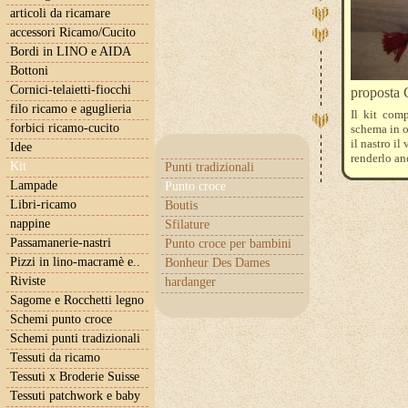
articoli da ricamare
accessori Ricamo/Cucito
Bordi in LINO e AIDA
Bottoni
Cornici-telaietti-fiocchi
propost
filo ricamo e aguglieria
Il kit comp
forbici ricamo-cucito
schema in o
il nastro il
Idee
renderlo an
Kit
Punti tradizionali
Lampade
Punto croce
Libri-ricamo
Boutis
nappine
Sfilature
Passamanerie-nastri
Punto croce per bambini
Pizzi in lino-macramè e..
Bonheur Des Dames
Riviste
hardanger
Sagome e Rocchetti legno
Schemi punto croce
Schemi punti tradizionali
Tessuti da ricamo
Tessuti x Broderie Suisse
Tessuti patchwork e baby