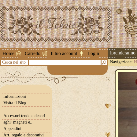
Attenzione ! Le spedizioni riprenderanno il 
Home
Carrello
Il tuo account
Login
Navigazione:
H
Cerca nel sito
Informazioni
Visita il Blog
Accessori tende e decori
aghi+magneti e..
Appendini
Art. regalo e decorativi