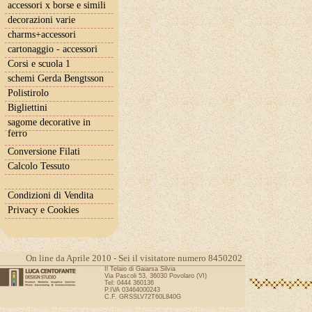
accessori x borse e simili
decorazioni varie
charms+accessori
cartonaggio - accessori
Corsi e scuola 1
schemi Gerda Bengtsson
Polistirolo
Bigliettini
sagome decorative in
ferro
Conversione Filati
Calcolo Tessuto
Condizioni di Vendita
Privacy e Cookies
On line da Aprile 2010 - Sei il visitatore numero 8450202
Il Telaio di Gaiarsa Silvia
Via Pascoli 53, 36030 Povolaro (VI)
Tel: 0444 360136
P.IVA 03464000243
C.F. GRSSLV72T60L840G