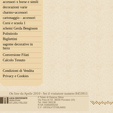
accessori x borse e simili
decorazioni varie
charms+accessori
cartonaggio - accessori
Corsi e scuola 1
schemi Gerda Bengtsson
Polistirolo
Bigliettini
sagome decorative in
ferro
Conversione Filati
Calcolo Tessuto
Condizioni di Vendita
Privacy e Cookies
On line da Aprile 2010 - Sei il visitatore numero 8453911
Il Telaio di Gaiarsa Silvia
Via Pascoli 53, 36030 Povolaro (VI)
Tel: 0444 360136
P.IVA 03464000243
C.F. GRSSLV72T60L840G