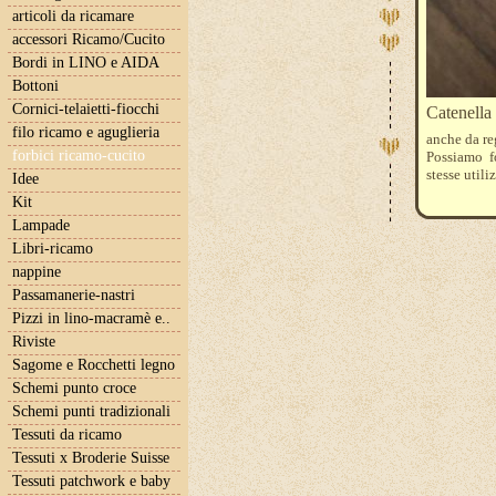
articoli da ricamare
accessori Ricamo/Cucito
Bordi in LINO e AIDA
Bottoni
Cornici-telaietti-fiocchi
Catenella 
filo ricamo e aguglieria
anche da re
forbici ricamo-cucito
Possiamo f
stesse util
Idee
Kit
Lampade
Libri-ricamo
nappine
Passamanerie-nastri
Pizzi in lino-macramè e..
Riviste
Sagome e Rocchetti legno
Schemi punto croce
Schemi punti tradizionali
Tessuti da ricamo
Tessuti x Broderie Suisse
Tessuti patchwork e baby