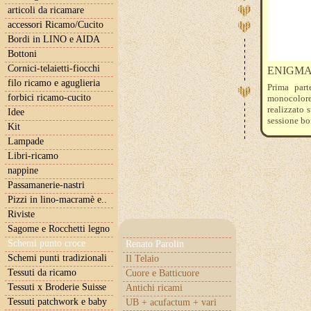
articoli da ricamare
accessori Ricamo/Cucito
Bordi in LINO e AIDA
Bottoni
Cornici-telaietti-fiocchi
ENIGM
filo ricamo e aguglieria
Prima par
forbici ricamo-cucito
monocolore 
realizzato 
Idee
sessione bor
Kit
Lampade
Libri-ricamo
nappine
Passamanerie-nastri
Pizzi in lino-macramè e..
Riviste
Sagome e Rocchetti legno
Schemi punto croce
Renato Parolin
Schemi punti tradizionali
Il Telaio
Tessuti da ricamo
Cuore e Batticuore
Tessuti x Broderie Suisse
Antichi ricami
Tessuti patchwork e baby
UB + acufactum + vari