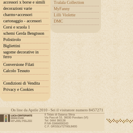
accessori x borse e simili
Tralala Collection
decorazioni varie
MyFanny
charms+accessori
Lilli Violette
cartonaggio - accessori
DMC
Corsi e scuola 1
schemi Gerda Bengtsson
Polistirolo
Bigliettini
sagome decorative in
ferro
Conversione Filati
Calcolo Tessuto
Condizioni di Vendita
Privacy e Cookies
On line da Aprile 2010 - Sei il visitatore numero 8457271
Il Telaio di Gaiarsa Silvia
Via Pascoli 53, 36030 Povolaro (VI)
Tel: 0444 360136
P.IVA 03464000243
C.F. GRSSLV72T60L840G