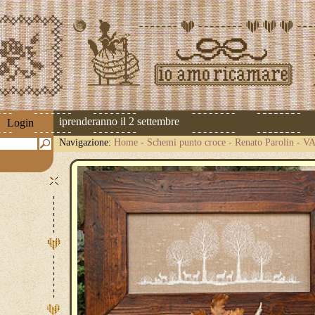
pedizioni riprenderanno il 2 settembre
Login
Navigazione:
Home
-
Schemi punto croce
-
Renato Parolin
-
VA