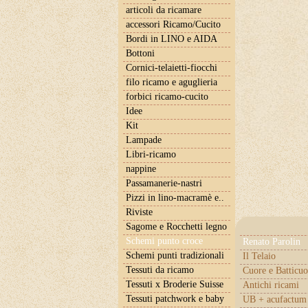
articoli da ricamare
accessori Ricamo/Cucito
Bordi in LINO e AIDA
Bottoni
Cornici-telaietti-fiocchi
filo ricamo e aguglieria
forbici ricamo-cucito
Idee
Kit
Lampade
Libri-ricamo
nappine
Passamanerie-nastri
Pizzi in lino-macramè e..
Riviste
Sagome e Rocchetti legno
Schemi punto croce
Renato Parolin
Schemi punti tradizionali
Il Telaio
Tessuti da ricamo
Cuore e Batticuo
Tessuti x Broderie Suisse
Antichi ricami
Tessuti patchwork e baby
UB + acufactum 