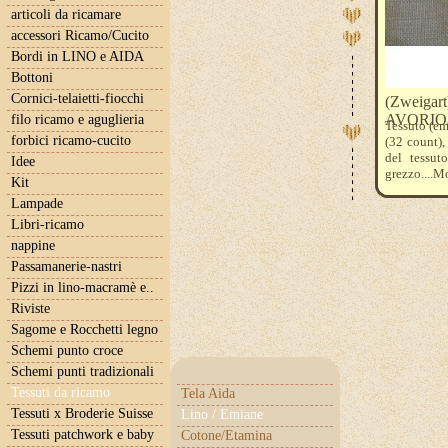
articoli da ricamare
accessori Ricamo/Cucito
Bordi in LINO e AIDA
Bottoni
Cornici-telaietti-fiocchi
(Zweigart)
AVORIO
filo ricamo e aguglieria
Tessuto (em
forbici ricamo-cucito
(32 count),
del tessut
Idee
grezzo....
Kit
pezzette da
Lampade
unità di mi
Libri-ricamo
nappine
Passamanerie-nastri
Pizzi in lino-macramè e..
Riviste
Sagome e Rocchetti legno
Schemi punto croce
Schemi punti tradizionali
Tessuti da ricamo
Tela Aida
Tessuti x Broderie Suisse
Lino / Emiane
Tessuti patchwork e baby
Cotone/Etamina