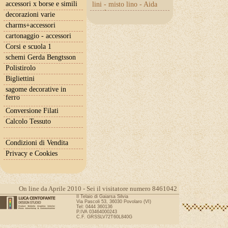
accessori x borse e simili
lini - misto lino - Aida
con lurex
decorazioni varie
charms+accessori
cartonaggio - accessori
Corsi e scuola 1
schemi Gerda Bengtsson
Polistirolo
Bigliettini
sagome decorative in
ferro
Conversione Filati
Calcolo Tessuto
Condizioni di Vendita
Privacy e Cookies
On line da Aprile 2010 - Sei il visitatore numero 8461042
Il Telaio di Gaiarsa Silvia
Via Pascoli 53, 36030 Povolaro (VI)
Tel: 0444 360136
P.IVA 03464000243
C.F. GRSSLV72T60L840G