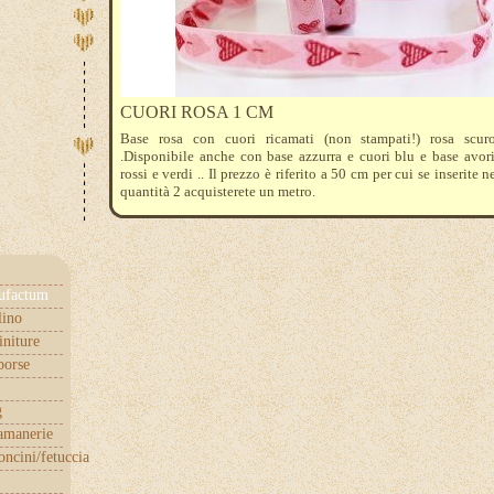
CUORI ROSA 1 CM
Base rosa con cuori ricamati (non stampati!) rosa scur
.Disponibile anche con base azzurra e cuori blu e base avor
rossi e verdi .. Il prezzo è riferito a 50 cm per cui se inserite n
quantità 2 acquisterete un metro.
ufactum
lino
initure
borse
g
samanerie
ncini/fetuccia