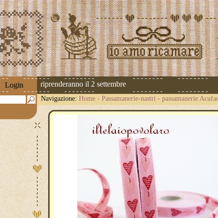
 spedizioni riprenderanno il 2 settembre
Login
Navigazione:
Home
-
Passamanerie-nastri
-
passamanerie Acufa