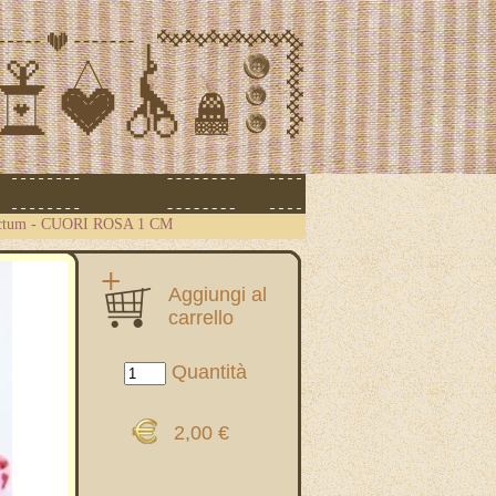
ctum
-
CUORI ROSA 1 CM
Aggiungi al
carrello
Quantità
2,00 €