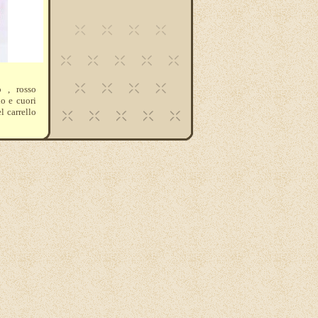
o , rosso
io e cuori
el carrello