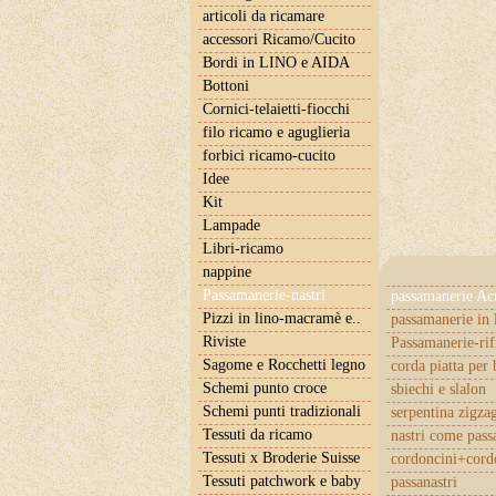
articoli da ricamare
accessori Ricamo/Cucito
Bordi in LINO e AIDA
Bottoni
Cornici-telaietti-fiocchi
filo ricamo e aguglieria
forbici ricamo-cucito
Idee
Kit
Lampade
Libri-ricamo
nappine
Passamanerie-nastri
passamanerie Ac
Pizzi in lino-macramè e..
passamanerie in 
Riviste
Passamanerie-rif
Sagome e Rocchetti legno
corda piatta per 
Schemi punto croce
sbiechi e slalon
Schemi punti tradizionali
serpentina zigza
Tessuti da ricamo
nastri come pas
Tessuti x Broderie Suisse
cordoncini+cordo
Tessuti patchwork e baby
passanastri