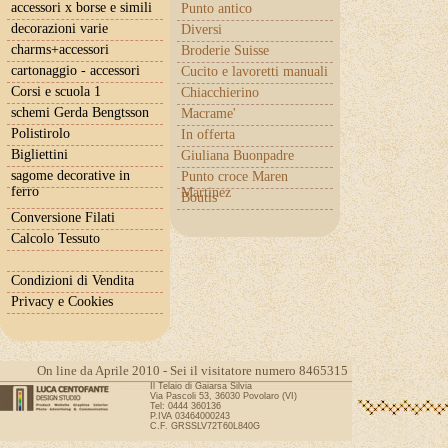
accessori x borse e simili
Punto antico
decorazioni varie
Diversi
charms+accessori
Broderie Suisse
cartonaggio - accessori
Cucito e lavoretti manuali
Corsi e scuola 1
Chiacchierino
schemi Gerda Bengtsson
Macrame'
Polistirolo
In offerta
Bigliettini
Giuliana Buonpadre
sagome decorative in
Punto croce Maren
ferro
Martinez
Boutis
Conversione Filati
Calcolo Tessuto
Condizioni di Vendita
Privacy e Cookies
On line da Aprile 2010 - Sei il visitatore numero 8465315
Il Telaio di Gaiarsa Silvia
Via Pascoli 53, 36030 Povolaro (VI)
Tel: 0444 360136
P.IVA 03464000243
C.F. GRSSLV72T60L840G