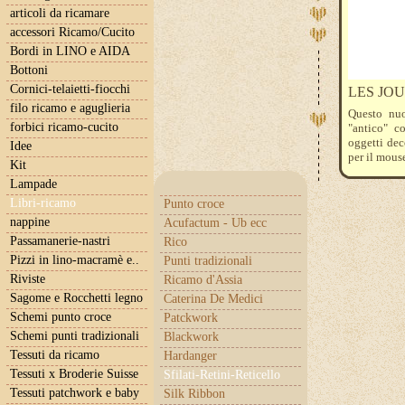
articoli da ricamare
accessori Ricamo/Cucito
Bordi in LINO e AIDA
Bottoni
Cornici-telaietti-fiocchi
LES JOU
filo ricamo e aguglieria
Questo nuo
forbici ricamo-cucito
"antico" co
oggetti dec
Idee
per il mouse
Kit
Lampade
Libri-ricamo
Punto croce
nappine
Acufactum - Ub ecc
Passamanerie-nastri
Rico
Pizzi in lino-macramè e..
Punti tradizionali
Riviste
Ricamo d'Assia
Sagome e Rocchetti legno
Caterina De Medici
Schemi punto croce
Patckwork
Schemi punti tradizionali
Blackwork
Tessuti da ricamo
Hardanger
Tessuti x Broderie Suisse
Sfilati-Retini-Reticello
Tessuti patchwork e baby
Silk Ribbon