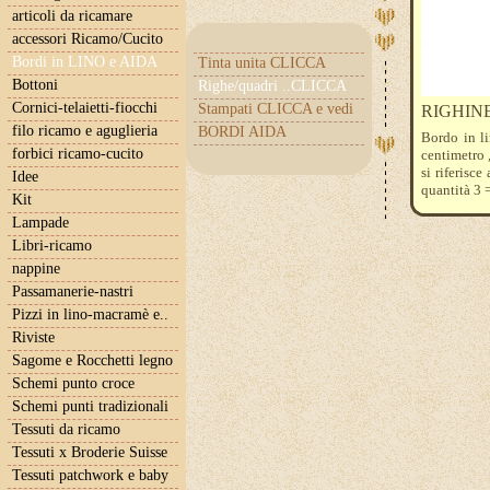
articoli da ricamare
accessori Ricamo/Cucito
Bordi in LINO e AIDA
Tinta unita CLICCA
Bottoni
Righe/quadri ..CLICCA
Cornici-telaietti-fiocchi
Stampati CLICCA e vedi
RIGHINE
filo ricamo e aguglieria
BORDI AIDA
Bordo in li
forbici ricamo-cucito
centimetro 
si riferisc
Idee
quantità 3 
Kit
Lampade
Libri-ricamo
nappine
Passamanerie-nastri
Pizzi in lino-macramè e..
Riviste
Sagome e Rocchetti legno
Schemi punto croce
Schemi punti tradizionali
Tessuti da ricamo
Tessuti x Broderie Suisse
Tessuti patchwork e baby