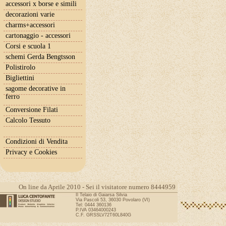
accessori x borse e simili
decorazioni varie
charms+accessori
cartonaggio - accessori
Corsi e scuola 1
schemi Gerda Bengtsson
Polistirolo
Bigliettini
sagome decorative in
ferro
Conversione Filati
Calcolo Tessuto
Condizioni di Vendita
Privacy e Cookies
On line da Aprile 2010 - Sei il visitatore numero 8444959
Il Telaio di Gaiarsa Silvia
Via Pascoli 53, 36030 Povolaro (VI)
Tel: 0444 360136
P.IVA 03464000243
C.F. GRSSLV72T60L840G