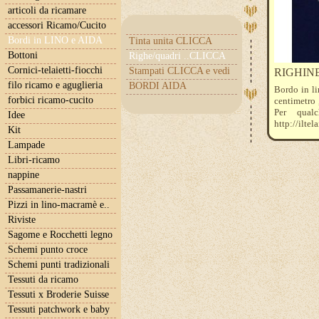
articoli da ricamare
accessori Ricamo/Cucito
Bordi in LINO e AIDA
Tinta unita CLICCA
Bottoni
Righe/quadri ..CLICCA
Cornici-telaietti-fiocchi
Stampati CLICCA e vedi
RIGHIN
filo ricamo e aguglieria
BORDI AIDA
Bordo in li
forbici ricamo-cucito
centimetro 
Per qual
Idee
http://iltel
Kit
Il prezzo s
Lampade
l'ordine qu
Libri-ricamo
nappine
Passamanerie-nastri
Pizzi in lino-macramè e..
Riviste
Sagome e Rocchetti legno
Schemi punto croce
Schemi punti tradizionali
Tessuti da ricamo
Tessuti x Broderie Suisse
Tessuti patchwork e baby