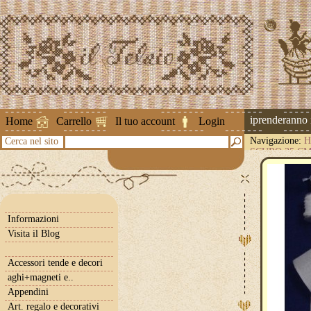
Attenzione ! Le spedizioni riprenderanno il 
Home
Carrello
Il tuo account
Login
Navigazione:
H
Cerca nel sito
SCURO 35 C
Informazioni
Visita il Blog
Accessori tende e decori
aghi+magneti e..
Appendini
Art. regalo e decorativi