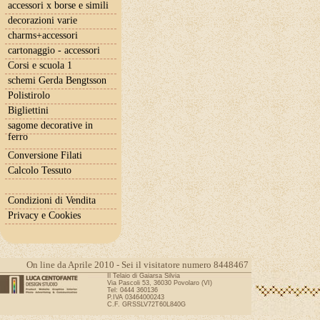
accessori x borse e simili
decorazioni varie
charms+accessori
cartonaggio - accessori
Corsi e scuola 1
schemi Gerda Bengtsson
Polistirolo
Bigliettini
sagome decorative in
ferro
Conversione Filati
Calcolo Tessuto
Condizioni di Vendita
Privacy e Cookies
On line da Aprile 2010 - Sei il visitatore numero 8448467
Il Telaio di Gaiarsa Silvia
Via Pascoli 53, 36030 Povolaro (VI)
Tel: 0444 360136
P.IVA 03464000243
C.F. GRSSLV72T60L840G