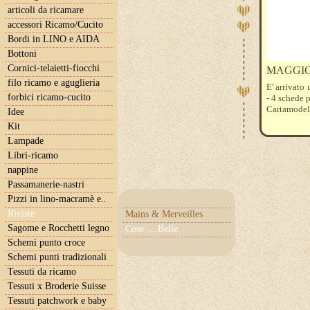
articoli da ricamare
accessori Ricamo/Cucito
Bordi in LINO e AIDA
Bottoni
Cornici-telaietti-fiocchi
MAGGIO 
filo ricamo e aguglieria
E' arrivato 
forbici ricamo-cucito
- 4 schede 
Cartamodell
Idee
Kit
Lampade
Libri-ricamo
nappine
Passamanerie-nastri
Pizzi in lino-macramè e..
Riviste
Mains & Merveilles
Sagome e Rocchetti legno
Cose ....Belle
Schemi punto croce
Schemi punti tradizionali
Tessuti da ricamo
Tessuti x Broderie Suisse
Tessuti patchwork e baby