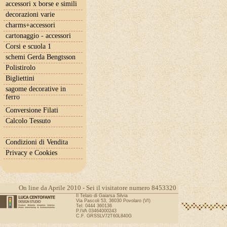
accessori x borse e simili
decorazioni varie
charms+accessori
cartonaggio - accessori
Corsi e scuola 1
schemi Gerda Bengtsson
Polistirolo
Bigliettini
sagome decorative in
ferro
Conversione Filati
Calcolo Tessuto
Condizioni di Vendita
Privacy e Cookies
On line da Aprile 2010 - Sei il visitatore numero 8453320
Il Telaio di Gaiarsa Silvia
Via Pascoli 53, 36030 Povolaro (VI)
Tel: 0444 360136
P.IVA 03464000243
C.F. GRSSLV72T60L840G