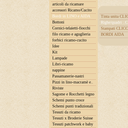
articoli da ricamare
accessori Ricamo/Cucito
Bordi in LINO e AIDA
Tinta unita CL
Bottoni
Righe/quadri .
Cornici-telaietti-fiocchi
Stampati CLICC
filo ricamo e aguglieria
BORDI AIDA
forbici ricamo-cucito
Idee
Kit
Lampade
Libri-ricamo
nappine
Passamanerie-nastri
Pizzi in lino-macramè e..
Riviste
Sagome e Rocchetti legno
Schemi punto croce
Schemi punti tradizionali
Tessuti da ricamo
Tessuti x Broderie Suisse
Tessuti patchwork e baby