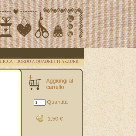
.CLICCA
-
BORDO A QUADRETTI AZZURRI
Aggiungi al
carrello
Quantità
1,50 €