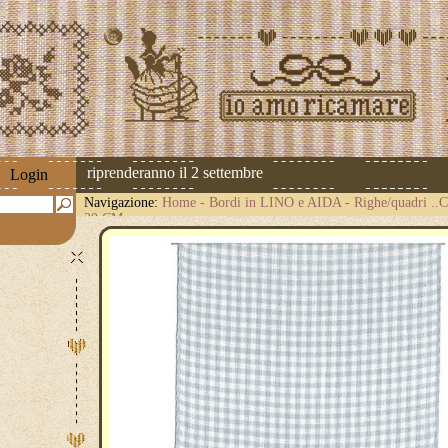
 spedizioni riprenderanno il 2 settembre
Login
Navigazione:
Home
-
Bordi in LINO e AIDA
-
Righe/quadri .
20 CM