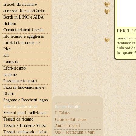
articoli da ricamare
accessori Ricamo/Cucito
Bordi in LINO e AIDA
Bottoni
Cornici-telaietti-fiocchi
PER TE
filo ricamo e aguglieria
una splendi
forbici ricamo-cucito
ricamare su
aida poi da 
Idee
la quanti
Kit
consigliamo
Lampade
Libri-ricamo
nappine
Passamanerie-nastri
Pizzi in lino-macramè e..
Riviste
Sagome e Rocchetti legno
Schemi punto croce
Renato Parolin
Schemi punti tradizionali
Il Telaio
Tessuti da ricamo
Cuore e Batticuore
Tessuti x Broderie Suisse
Antichi ricami
Tessuti patchwork e baby
UB + acufactum + vari