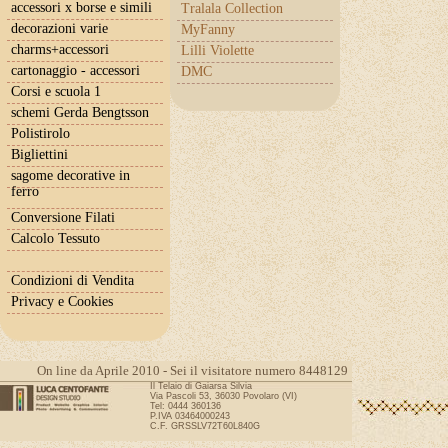
accessori x borse e simili
Tralala Collection
decorazioni varie
MyFanny
charms+accessori
Lilli Violette
cartonaggio - accessori
DMC
Corsi e scuola 1
schemi Gerda Bengtsson
Polistirolo
Bigliettini
sagome decorative in
ferro
Conversione Filati
Calcolo Tessuto
Condizioni di Vendita
Privacy e Cookies
On line da Aprile 2010 - Sei il visitatore numero 8448129
Il Telaio di Gaiarsa Silvia
Via Pascoli 53, 36030 Povolaro (VI)
Tel: 0444 360136
P.IVA 03464000243
C.F. GRSSLV72T60L840G