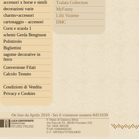
accessori x borse e simili
Tralala Collection
decorazioni varie
MyFanny
charms+accessori
Lilli Violette
cartonaggio - accessori
DMC
Corsi e scuola 1
schemi Gerda Bengtsson
Polistirolo
Bigliettini
sagome decorative in
ferro
Conversione Filati
Calcolo Tessuto
Condizioni di Vendita
Privacy e Cookies
On line da Aprile 2010 - Sei il visitatore numero 8451939
Il Telaio di Gaiarsa Silvia
Via Pascoli 53, 36030 Povolaro (VI)
Tel: 0444 360136
P.IVA 03464000243
C.F. GRSSLV72T60L840G