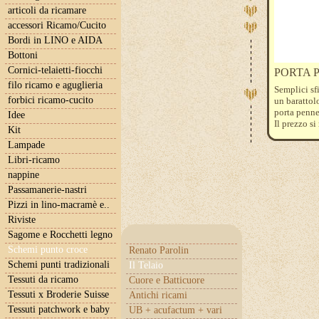
articoli da ricamare
accessori Ricamo/Cucito
Bordi in LINO e AIDA
Bottoni
Cornici-telaietti-fiocchi
PORTA 
filo ricamo e aguglieria
Semplici sfi
forbici ricamo-cucito
un barattolo
porta penn
Idee
Il prezzo si
Kit
che ovviam
Lampade
Libri-ricamo
nappine
Passamanerie-nastri
Pizzi in lino-macramè e..
Riviste
Sagome e Rocchetti legno
Schemi punto croce
Renato Parolin
Schemi punti tradizionali
Il Telaio
Tessuti da ricamo
Cuore e Batticuore
Tessuti x Broderie Suisse
Antichi ricami
Tessuti patchwork e baby
UB + acufactum + vari