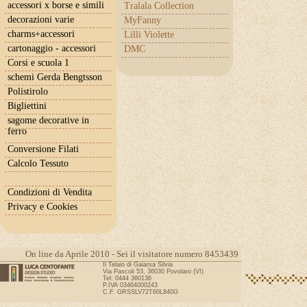
accessori x borse e simili
Tralala Collection
decorazioni varie
MyFanny
charms+accessori
Lilli Violette
cartonaggio - accessori
DMC
Corsi e scuola 1
schemi Gerda Bengtsson
Polistirolo
Bigliettini
sagome decorative in
ferro
Conversione Filati
Calcolo Tessuto
Condizioni di Vendita
Privacy e Cookies
On line da Aprile 2010 - Sei il visitatore numero 8453439
Il Telaio di Gaiarsa Silvia
Via Pascoli 53, 36030 Povolaro (VI)
Tel: 0444 360136
P.IVA 03464000243
C.F. GRSSLV72T60L840G