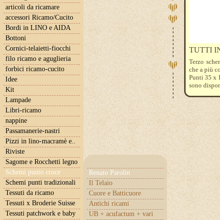
articoli da ricamare
accessori Ricamo/Cucito
Bordi in LINO e AIDA
Bottoni
Cornici-telaietti-fiocchi
TUTTI I
filo ricamo e aguglieria
Terzo sche
forbici ricamo-cucito
che a più co
Punti 35 x 
Idee
sono disponi
Kit
Lampade
Libri-ricamo
nappine
Passamanerie-nastri
Pizzi in lino-macramè e..
Riviste
Sagome e Rocchetti legno
Schemi punto croce
Renato Parolin
Schemi punti tradizionali
Il Telaio
Tessuti da ricamo
Cuore e Batticuore
Tessuti x Broderie Suisse
Antichi ricami
Tessuti patchwork e baby
UB + acufactum + vari