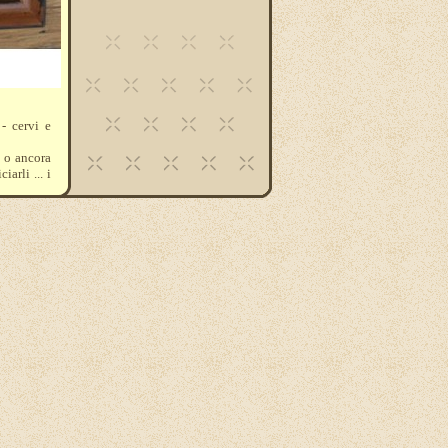
- cervi e
 o ancora
arli ... i
-934-938-