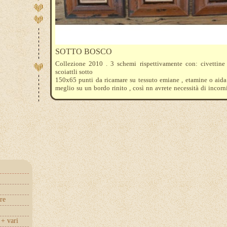
SOTTO BOSCO
Collezione 2010 . 3 schemi rispettivamente con: civettine 
scoiattli sotto
150x65 punti da ricamare su tessuto emiane , etamine o aida
meglio su un bordo rinito , così nn avrete necessità di incornici
fili mouline utilizzati sono : 3021-840-3790-498-815-321
3371-522-3363-520
re
+ vari