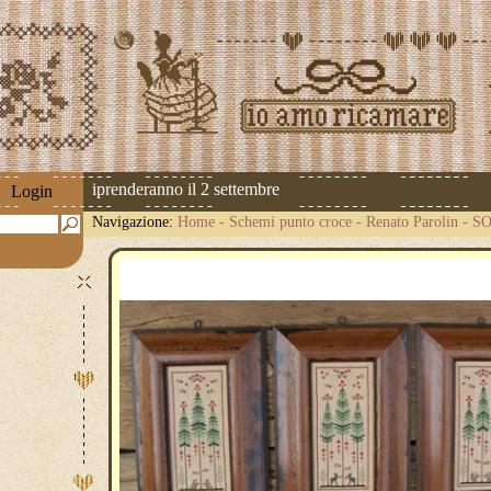
pedizioni riprenderanno il 2 settembre
Login
Navigazione:
Home
-
Schemi punto croce
-
Renato Parolin
-
S