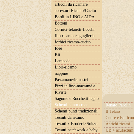
articoli da ricamare
accessori Ricamo/Cucito
Bordi in LINO e AIDA
Bottoni
Cornici-telaietti-fiocchi
filo ricamo e aguglieria
forbici ricamo-cucito
Idee
Kit
Lampade
Libri-ricamo
nappine
Passamanerie-nastri
Pizzi in lino-macramè e..
Riviste
Sagome e Rocchetti legno
Schemi punto croce
Renato Parolin
Schemi punti tradizionali
Il Telaio
Tessuti da ricamo
Cuore e Batticuo
Tessuti x Broderie Suisse
Antichi ricami
Tessuti patchwork e baby
UB + acufactum 