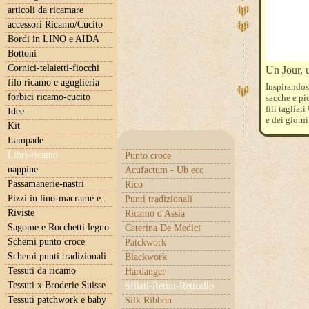
articoli da ricamare
accessori Ricamo/Cucito
Bordi in LINO e AIDA
Bottoni
Cornici-telaietti-fiocchi
Un Jour, u
filo ricamo e aguglieria
Inspirandos
forbici ricamo-cucito
sacche e pic
fili tagliat
Idee
e dei giorn
Kit
Lampade
Libri-ricamo
Punto croce
nappine
Acufactum - Ub ecc
Passamanerie-nastri
Rico
Pizzi in lino-macramè e..
Punti tradizionali
Riviste
Ricamo d'Assia
Sagome e Rocchetti legno
Caterina De Medici
Schemi punto croce
Patckwork
Schemi punti tradizionali
Blackwork
Tessuti da ricamo
Hardanger
Tessuti x Broderie Suisse
Sfilati-Retini-Reticello
Tessuti patchwork e baby
Silk Ribbon