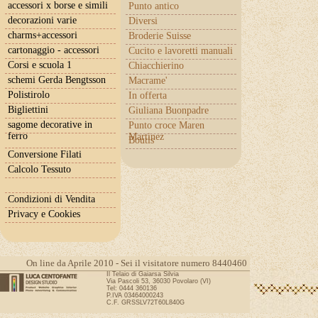
accessori x borse e simili
Punto antico
decorazioni varie
Diversi
charms+accessori
Broderie Suisse
cartonaggio - accessori
Cucito e lavoretti manuali
Corsi e scuola 1
Chiacchierino
schemi Gerda Bengtsson
Macrame'
Polistirolo
In offerta
Bigliettini
Giuliana Buonpadre
sagome decorative in
Punto croce Maren
ferro
Martinez
Boutis
Conversione Filati
Calcolo Tessuto
Condizioni di Vendita
Privacy e Cookies
On line da Aprile 2010 - Sei il visitatore numero 8440460
Il Telaio di Gaiarsa Silvia
Via Pascoli 53, 36030 Povolaro (VI)
Tel: 0444 360136
P.IVA 03464000243
C.F. GRSSLV72T60L840G