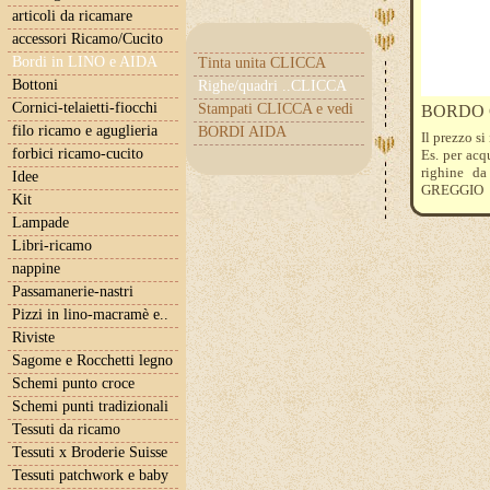
articoli da ricamare
accessori Ricamo/Cucito
Bordi in LINO e AIDA
Tinta unita CLICCA
Bottoni
Righe/quadri ..CLICCA
Cornici-telaietti-fiocchi
Stampati CLICCA e vedi
BORDO 
filo ricamo e aguglieria
BORDI AIDA
Il prezzo s
forbici ricamo-cucito
Es. per acq
righine da
Idee
GREGGIO d
Kit
centimetri.
Lampade
Libri-ricamo
nappine
Passamanerie-nastri
Pizzi in lino-macramè e..
Riviste
Sagome e Rocchetti legno
Schemi punto croce
Schemi punti tradizionali
Tessuti da ricamo
Tessuti x Broderie Suisse
Tessuti patchwork e baby