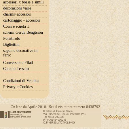
accessori x borse e simili
decorazioni varie
charms+accessori
cartonaggio - accessori
Corsi e scuola 1
schemi Gerda Bengtsson
Polistirolo
Bigliettini
sagome decorative in
ferro
Conversione Filati
Calcolo Tessuto
Condizioni di Vendita
Privacy e Cookies
On line da Aprile 2010 - Sei il visitatore numero 8438792
Il Telaio di Gaiarsa Silvia
Via Pascoli 53, 36030 Povolaro (VI)
Tel: 0444 360136
P.IVA 03464000243
C.F. GRSSLV72T60L840G