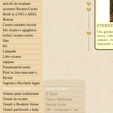
articoli da ricamare
accessori Ricamo/Cucito
Bordi in LINO e AIDA
Bottoni
Cornici-telaietti-fiocchi
ETERNITA
filo ricamo e aguglieria
Una ghirla
forbici ricamo-cucito
bocca. 146x
,emiane , e
Idee
aiuteremo 
Kit
acquistare 
Lampade
il problema
Libri-ricamo
nappine
Passamanerie-nastri
Pizzi in lino-macramè e..
Riviste
Sagome e Rocchetti legno
Schemi punto croce
Renato Parolin
Schemi punti tradizionali
Il Telaio
Tessuti da ricamo
Cuore e Batticuore
Tessuti x Broderie Suisse
Antichi ricami
Tessuti patchwork e baby
UB + acufactum + vari