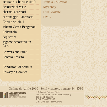
accessori x borse e simili
Tralala Collection
decorazioni varie
MyFanny
charms+accessori
Lilli Violette
cartonaggio - accessori
DMC
Corsi e scuola 1
schemi Gerda Bengtsson
Polistirolo
Bigliettini
sagome decorative in
ferro
Conversione Filati
Calcolo Tessuto
Condizioni di Vendita
Privacy e Cookies
On line da Aprile 2010 - Sei il visitatore numero 8448586
Il Telaio di Gaiarsa Silvia
Via Pascoli 53, 36030 Povolaro (VI)
Tel: 0444 360136
P.IVA 03464000243
C.F. GRSSLV72T60L840G