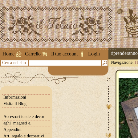
Attenzione ! Le spedizioni riprenderanno il
Home
Carrello
Il tuo account
Login
Navigazione:
H
Cerca nel sito
Informazioni
Visita il Blog
Accessori tende e decori
aghi+magneti e..
Appendini
Art. regalo e decorativi