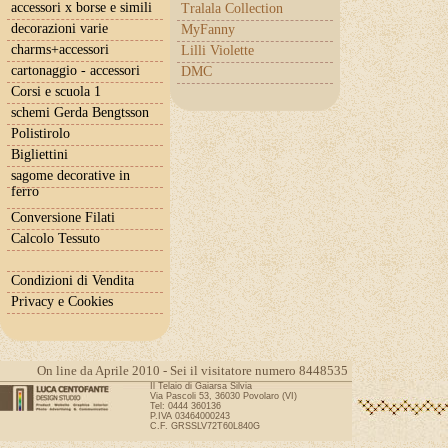
accessori x borse e simili
Tralala Collection
decorazioni varie
MyFanny
charms+accessori
Lilli Violette
cartonaggio - accessori
DMC
Corsi e scuola 1
schemi Gerda Bengtsson
Polistirolo
Bigliettini
sagome decorative in
ferro
Conversione Filati
Calcolo Tessuto
Condizioni di Vendita
Privacy e Cookies
On line da Aprile 2010 - Sei il visitatore numero 8448535
Il Telaio di Gaiarsa Silvia
Via Pascoli 53, 36030 Povolaro (VI)
Tel: 0444 360136
P.IVA 03464000243
C.F. GRSSLV72T60L840G