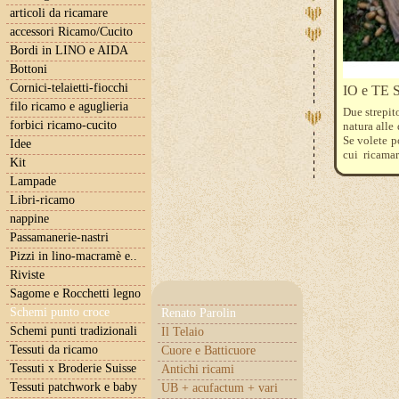
articoli da ricamare
accessori Ricamo/Cucito
Bordi in LINO e AIDA
Bottoni
Cornici-telaietti-fiocchi
IO e TE
filo ricamo e aguglieria
Due strepito
forbici ricamo-cucito
natura alle
Se volete p
Idee
cui ricamar
Kit
quantità da 
Lampade
839 420 52
arancio 83
Libri-ricamo
nappine
Passamanerie-nastri
Pizzi in lino-macramè e..
Riviste
Sagome e Rocchetti legno
Schemi punto croce
Renato Parolin
Schemi punti tradizionali
Il Telaio
Tessuti da ricamo
Cuore e Batticuore
Tessuti x Broderie Suisse
Antichi ricami
Tessuti patchwork e baby
UB + acufactum + vari