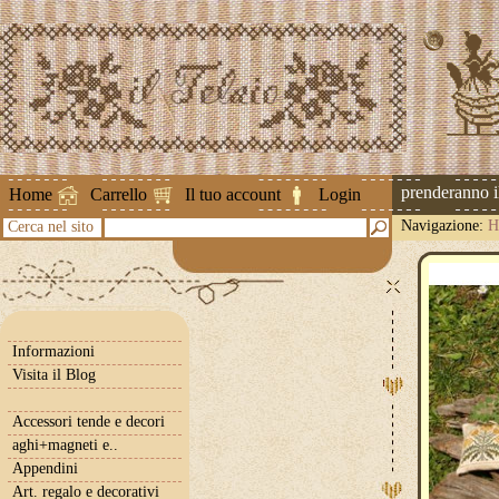
Attenzione ! Le spedizioni riprenderanno il 2
Home
Carrello
Il tuo account
Login
Navigazione:
H
Cerca nel sito
Informazioni
Visita il Blog
Accessori tende e decori
aghi+magneti e..
Appendini
Art. regalo e decorativi