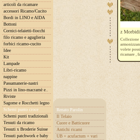
articoli da ricamare
accessori Ricamo/Cucito
Bordi in LINO e AIDA
Bottoni
Cornici-telaietti-fiocchi
z Morbid
filo ricamo e aguglieria
Collezione
forbici ricamo-cucito
armonizzan
volete poss
Idee
ricamare , f
Kit
da acquista
Lampade
936 520 7
3820 3834 
Libri-ricamo
931 3752 
nappine
Passamanerie-nastri
Pizzi in lino-macramè e..
Riviste
Sagome e Rocchetti legno
Schemi punto croce
Renato Parolin
Schemi punti tradizionali
Il Telaio
Tessuti da ricamo
Cuore e Batticuore
Tessuti x Broderie Suisse
Antichi ricami
Tessuti patchwork e baby
UB + acufactum + vari