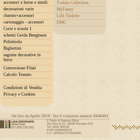
accessori x borse e simili
Tralala Collection
decorazioni varie
MyFanny
charms+accessori
Lilli Violette
cartonaggio - accessori
DMC
Corsi e scuola 1
schemi Gerda Bengtsson
Polistirolo
Bigliettini
sagome decorative in
ferro
Conversione Filati
Calcolo Tessuto
Condizioni di Vendita
Privacy e Cookies
On line da Aprile 2010 - Sei il visitatore numero 8448461
Il Telaio di Gaiarsa Silvia
Via Pascoli 53, 36030 Povolaro (VI)
Tel: 0444 360136
P.IVA 03464000243
C.F. GRSSLV72T60L840G