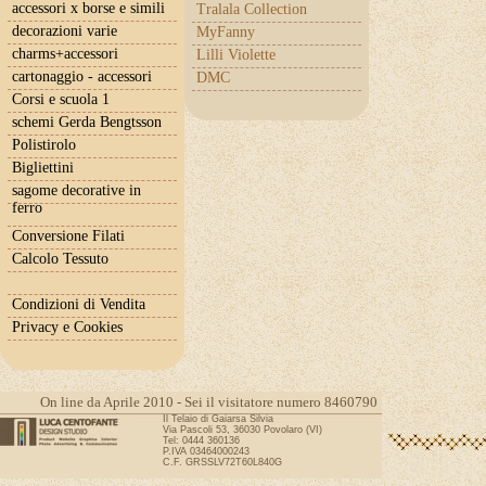
accessori x borse e simili
Tralala Collection
decorazioni varie
MyFanny
charms+accessori
Lilli Violette
cartonaggio - accessori
DMC
Corsi e scuola 1
schemi Gerda Bengtsson
Polistirolo
Bigliettini
sagome decorative in
ferro
Conversione Filati
Calcolo Tessuto
Condizioni di Vendita
Privacy e Cookies
On line da Aprile 2010 - Sei il visitatore numero 8460790
Il Telaio di Gaiarsa Silvia
Via Pascoli 53, 36030 Povolaro (VI)
Tel: 0444 360136
P.IVA 03464000243
C.F. GRSSLV72T60L840G