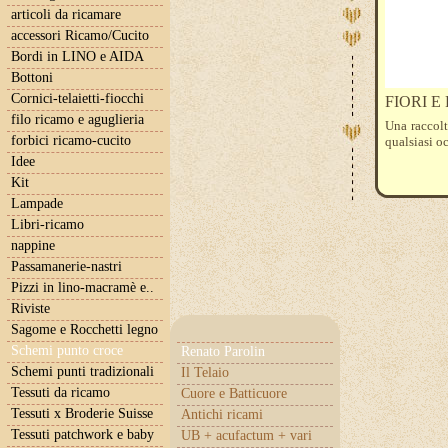
articoli da ricamare
accessori Ricamo/Cucito
Bordi in LINO e AIDA
Bottoni
Cornici-telaietti-fiocchi
FIORI E
filo ricamo e aguglieria
Una raccol
forbici ricamo-cucito
qualsiasi o
Idee
Kit
Lampade
Libri-ricamo
nappine
Passamanerie-nastri
Pizzi in lino-macramè e..
Riviste
Sagome e Rocchetti legno
Schemi punto croce
Renato Parolin
Schemi punti tradizionali
Il Telaio
Tessuti da ricamo
Cuore e Batticuore
Tessuti x Broderie Suisse
Antichi ricami
Tessuti patchwork e baby
UB + acufactum + vari