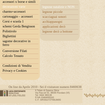
accessori x borse e simili
decorazioni varie
legnose natalizie e NON
charms+accessori
legnose piccole
cartonaggio - accessori
scacciaguai sonori
Corsi e scuola 1
acchiappasogni
schemi Gerda Bengtsson
applicazioni decò
Polistirolo
legnose decò a bottone
Bigliettini
sagome decorative in
ferro
Conversione Filati
Calcolo Tessuto
Condizioni di Vendita
Privacy e Cookies
On line da Aprile 2010 - Sei il visitatore numero 8460638
Il Telaio di Gaiarsa Silvia
Via Pascoli 53, 36030 Povolaro (VI)
Tel: 0444 360136
P.IVA 03464000243
C.F. GRSSLV72T60L840G