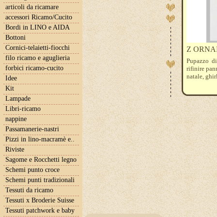
articoli da ricamare
accessori Ricamo/Cucito
Bordi in LINO e AIDA
Bottoni
Cornici-telaietti-fiocchi
Z ORNA
filo ricamo e aguglieria
Pupazzo di
forbici ricamo-cucito
rifinire pa
natale, ghir
Idee
Kit
Lampade
Libri-ricamo
nappine
Passamanerie-nastri
Pizzi in lino-macramè e..
Riviste
Sagome e Rocchetti legno
Schemi punto croce
Schemi punti tradizionali
Tessuti da ricamo
Tessuti x Broderie Suisse
Tessuti patchwork e baby