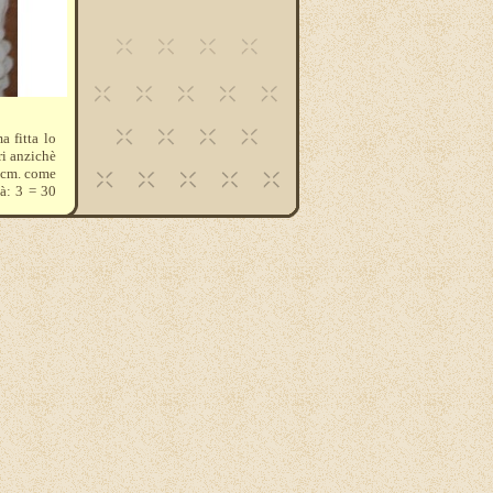
a fitta lo
ri anzichè
10 cm. come
tà: 3 = 30