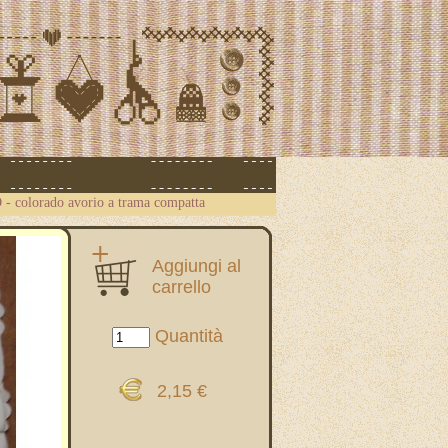
- colorado avorio a trama compatta
Aggiungi al
carrello
Quantità
2,15 €