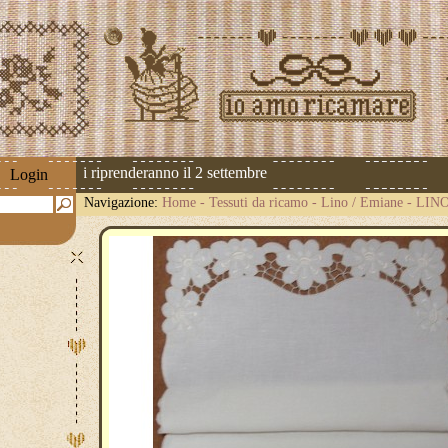
 spedizioni riprenderanno il 2 settembre
Login
Navigazione:
Home
-
Tessuti da ricamo
-
Lino / Emiane
-
LINO 