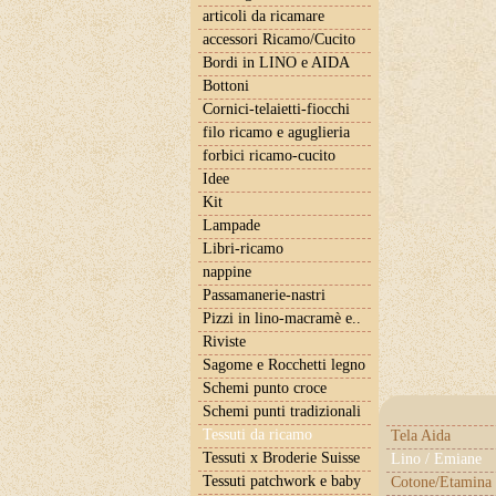
articoli da ricamare
accessori Ricamo/Cucito
Bordi in LINO e AIDA
Bottoni
Cornici-telaietti-fiocchi
filo ricamo e aguglieria
forbici ricamo-cucito
Idee
Kit
Lampade
Libri-ricamo
nappine
Passamanerie-nastri
Pizzi in lino-macramè e..
Riviste
Sagome e Rocchetti legno
Schemi punto croce
Schemi punti tradizionali
Tessuti da ricamo
Tela Aida
Tessuti x Broderie Suisse
Lino / Emiane
Tessuti patchwork e baby
Cotone/Etamina