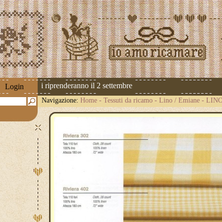
e spedizioni riprenderanno il 2 settembre
Login
Navigazione:
Home
-
Tessuti da ricamo
-
Lino / Emiane
-
LINO 