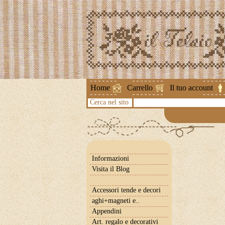
Attenzione ! L
Home
Carrello
Il tuo account
Cerca nel sito
Informazioni
Visita il Blog
Accessori tende e decori
aghi+magneti e..
Appendini
Art. regalo e decorativi