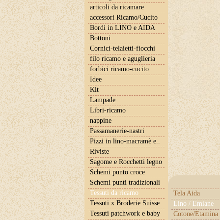
articoli da ricamare
accessori Ricamo/Cucito
Bordi in LINO e AIDA
Bottoni
Cornici-telaietti-fiocchi
filo ricamo e aguglieria
forbici ricamo-cucito
Idee
Kit
Lampade
Libri-ricamo
nappine
Passamanerie-nastri
Pizzi in lino-macramè e..
Riviste
Sagome e Rocchetti legno
Schemi punto croce
Schemi punti tradizionali
Tessuti da ricamo
Tela Aida
Tessuti x Broderie Suisse
Lino / Emiane
Tessuti patchwork e baby
Cotone/Etamina