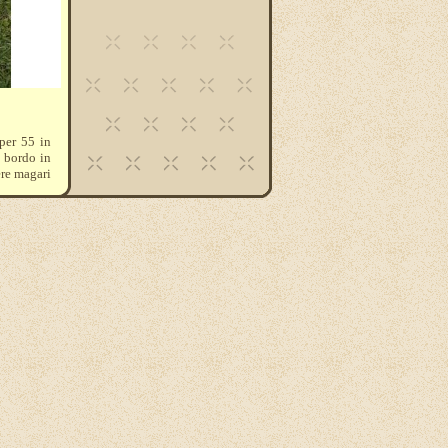
per 55 in
l bordo in
ere magari
-434-815-
lo ai due