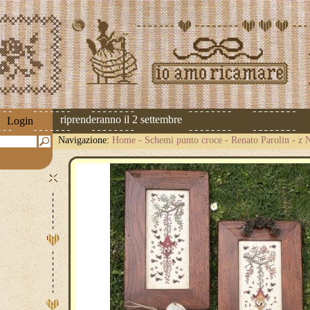
 spedizioni riprenderanno il 2 settembre
Login
Navigazione:
Home
-
Schemi punto croce
-
Renato Parolin
-
z 