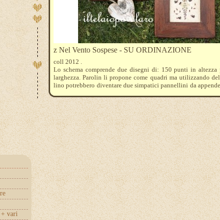
z Nel Vento Sospese - SU ORDINAZIONE
coll 2012 .
Lo schema comprende due disegni di: 150 punti in altezza 
larghezza. Parolin li propone come quadri ma utilizzando de
lino potrebbero diventare due simpatici pannellini da append
sull'uscio di casa.
I colori dmc necessari sono : 318-317-3829-3777-782-839
498-321-938-3371-301-920-918. Il prezzo si riferisce so
schemi .
re
+ vari