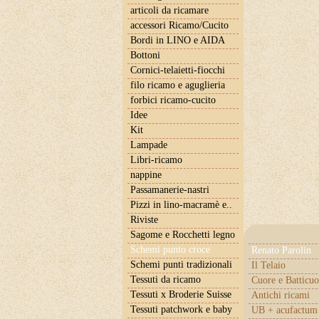
articoli da ricamare
accessori Ricamo/Cucito
Bordi in LINO e AIDA
Bottoni
Cornici-telaietti-fiocchi
filo ricamo e aguglieria
forbici ricamo-cucito
Idee
Kit
Lampade
Libri-ricamo
nappine
Passamanerie-nastri
Pizzi in lino-macramè e..
Riviste
Sagome e Rocchetti legno
Schemi punto croce
Renato Parolin
Schemi punti tradizionali
Il Telaio
Tessuti da ricamo
Cuore e Batticuo
Tessuti x Broderie Suisse
Antichi ricami
Tessuti patchwork e baby
UB + acufactum 