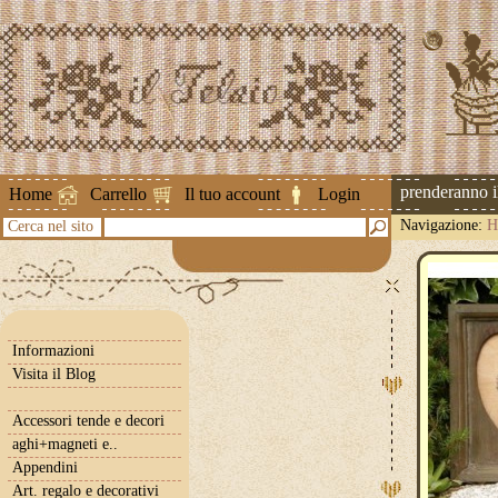
Attenzione ! Le spedizioni riprenderanno il 2
Home
Carrello
Il tuo account
Login
Navigazione:
H
Cerca nel sito
Informazioni
Visita il Blog
Accessori tende e decori
aghi+magneti e..
Appendini
Art. regalo e decorativi