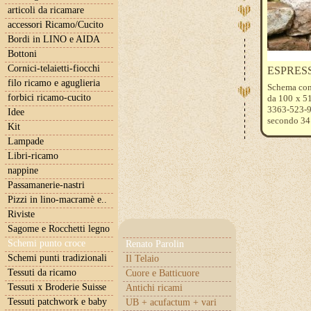
articoli da ricamare
accessori Ricamo/Cucito
Bordi in LINO e AIDA
Bottoni
Cornici-telaietti-fiocchi
ESPRESSI
filo ricamo e aguglieria
Schema con 
forbici ricamo-cucito
da 100 x 51
3363-523-9
Idee
secondo 34
Kit
Lampade
Libri-ricamo
nappine
Passamanerie-nastri
Pizzi in lino-macramè e..
Riviste
Sagome e Rocchetti legno
Schemi punto croce
Renato Parolin
Schemi punti tradizionali
Il Telaio
Tessuti da ricamo
Cuore e Batticuore
Tessuti x Broderie Suisse
Antichi ricami
Tessuti patchwork e baby
UB + acufactum + vari