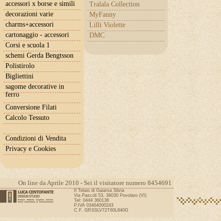
accessori x borse e simili
Tralala Collection
decorazioni varie
MyFanny
charms+accessori
Lilli Violette
cartonaggio - accessori
DMC
Corsi e scuola 1
schemi Gerda Bengtsson
Polistirolo
Bigliettini
sagome decorative in
ferro
Conversione Filati
Calcolo Tessuto
Condizioni di Vendita
Privacy e Cookies
On line da Aprile 2010 - Sei il visitatore numero 8454691
Il Telaio di Gaiarsa Silvia
Via Pascoli 53, 36030 Povolaro (VI)
Tel: 0444 360136
P.IVA 03464000243
C.F. GRSSLV72T60L840G