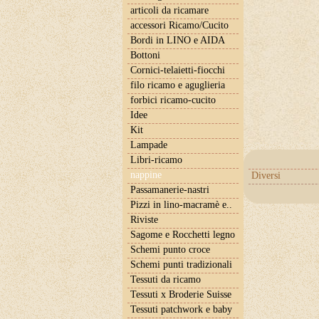
articoli da ricamare
accessori Ricamo/Cucito
Bordi in LINO e AIDA
Bottoni
Cornici-telaietti-fiocchi
filo ricamo e aguglieria
forbici ricamo-cucito
Idee
Kit
Lampade
Libri-ricamo
nappine
Diversi
Passamanerie-nastri
Pizzi in lino-macramè e..
Riviste
Sagome e Rocchetti legno
Schemi punto croce
Schemi punti tradizionali
Tessuti da ricamo
Tessuti x Broderie Suisse
Tessuti patchwork e baby