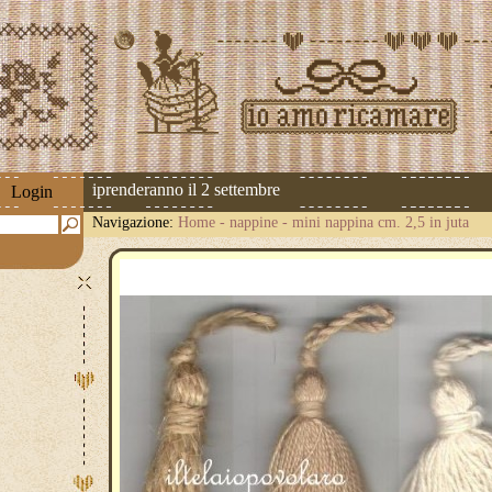
spedizioni riprenderanno il 2 settembre
Login
Navigazione:
Home
-
nappine
-
mini nappina cm. 2,5 in juta