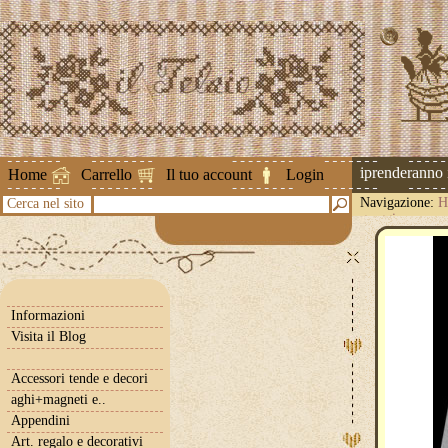
Attenzione ! Le spedizioni riprenderanno il 
Home
Carrello
Il tuo account
Login
Navigazione:
H
Cerca nel sito
greggio
Informazioni
Visita il Blog
Accessori tende e decori
aghi+magneti e..
Appendini
Art. regalo e decorativi