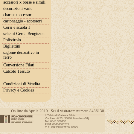
accessori x borse e simili
decorazioni varie
charms+accessori
cartonaggio - accessori
Corsi e scuola 1
schemi Gerda Bengtsson
Polistirolo
Bigliettini
sagome decorative in
ferro
Conversione Filati
Calcolo Tessuto
Condizioni di Vendita
Privacy e Cookies
On line da Aprile 2010 - Sei il visitatore numero 8436130
Il Telaio di Gaiarsa Silvia
Via Pascoli 53, 36030 Povolaro (VI)
Tel: 0444 360136
P.IVA 03464000243
C.F. GRSSLV72T60L840G