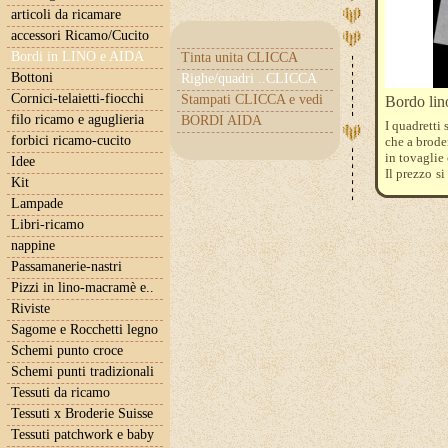
articoli da ricamare
accessori Ricamo/Cucito
Bordi in LINO e AIDA
Tinta unita CLICCA
Bottoni
Righe/quadri ..CLICCA
Cornici-telaietti-fiocchi
Stampati CLICCA e vedi
Bordo lin
filo ricamo e aguglieria
BORDI AIDA
I quadretti
forbici ricamo-cucito
che a brode
in tovaglie
Idee
Il prezzo s
Kit
l'ordine qu
Lampade
Per qualch
http://iltel
Libri-ricamo
nappine
Passamanerie-nastri
Pizzi in lino-macramè e..
Riviste
Sagome e Rocchetti legno
Schemi punto croce
Schemi punti tradizionali
Tessuti da ricamo
Tessuti x Broderie Suisse
Tessuti patchwork e baby