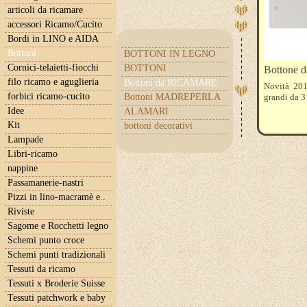
articoli da ricamare
accessori Ricamo/Cucito
Bordi in LINO e AIDA
Bottoni
BOTTONI IN LEGNO
Cornici-telaietti-fiocchi
BOTTONI
Bottone 
filo ricamo e aguglieria
Bottoni da RICAMARE
Novità 2012
forbici ricamo-cucito
Bottoni MADREPERLA
grandi da 3
Idee
ALAMARI
Kit
bottoni decorativi
Lampade
Libri-ricamo
nappine
Passamanerie-nastri
Pizzi in lino-macramè e..
Riviste
Sagome e Rocchetti legno
Schemi punto croce
Schemi punti tradizionali
Tessuti da ricamo
Tessuti x Broderie Suisse
Tessuti patchwork e baby