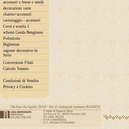
accessori x borse e simili
decorazioni varie
charms+accessori
cartonaggio - accessori
Corsi e scuola 1
schemi Gerda Bengtsson
Polistirolo
Bigliettini
sagome decorative in
ferro
Conversione Filati
Calcolo Tessuto
Condizioni di Vendita
Privacy e Cookies
On line da Aprile 2010 - Sei il visitatore numero 8456955
Il Telaio di Gaiarsa Silvia
Via Pascoli 53, 36030 Povolaro (VI)
Tel: 0444 360136
P.IVA 03464000243
C.F. GRSSLV72T60L840G