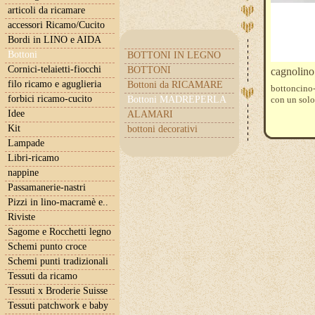
articoli da ricamare
accessori Ricamo/Cucito
Bordi in LINO e AIDA
Bottoni
BOTTONI IN LEGNO
Cornici-telaietti-fiocchi
BOTTONI
cagnolino
filo ricamo e aguglieria
Bottoni da RICAMARE
bottoncino
forbici ricamo-cucito
Bottoni MADREPERLA
con un solo
Idee
ALAMARI
Kit
bottoni decorativi
Lampade
Libri-ricamo
nappine
Passamanerie-nastri
Pizzi in lino-macramè e..
Riviste
Sagome e Rocchetti legno
Schemi punto croce
Schemi punti tradizionali
Tessuti da ricamo
Tessuti x Broderie Suisse
Tessuti patchwork e baby