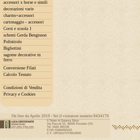
accessori x borse e simili
decorazioni varie
charms+accessori
cartonaggio - accessori
Corsi e scuola 1
schemi Gerda Bengtsson
Polistirolo
Bigliettini
sagome decorative in
ferro
Conversione Filati
Calcolo Tessuto
Condizioni di Vendita
Privacy e Cookies
On line da Aprile 2010 - Sei il visitatore numero 8434170
Il Telaio di Gaiarsa Silvia
Via Pascoli 53, 36030 Povolaro (VI)
Tel: 0444 360136
P.IVA 03464000243
C.F. GRSSLV72T60L840G