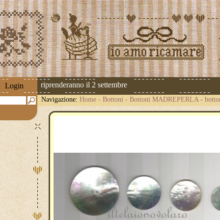
 spedizioni riprenderanno il 2 settembre
Login
Navigazione:
Home
-
Bottoni
-
Bottoni MADREPERLA
-
botto