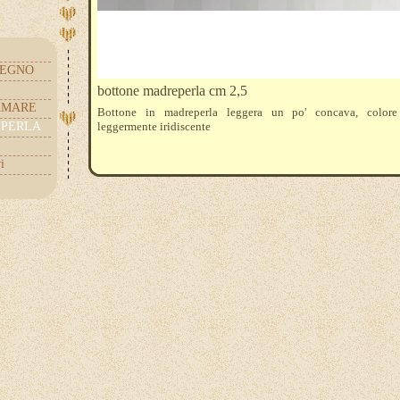
LEGNO
bottone madreperla cm 2,5
CAMARE
Bottone in madreperla leggera un po' concava, colore 
EPERLA
leggermente iridiscente
i