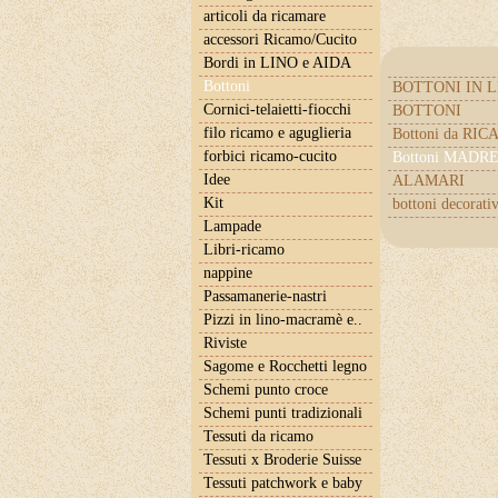
articoli da ricamare
accessori Ricamo/Cucito
Bordi in LINO e AIDA
Bottoni
BOTTONI IN 
Cornici-telaietti-fiocchi
BOTTONI
filo ricamo e aguglieria
Bottoni da RI
forbici ricamo-cucito
Bottoni MADR
Idee
ALAMARI
Kit
bottoni decorativ
Lampade
Libri-ricamo
nappine
Passamanerie-nastri
Pizzi in lino-macramè e..
Riviste
Sagome e Rocchetti legno
Schemi punto croce
Schemi punti tradizionali
Tessuti da ricamo
Tessuti x Broderie Suisse
Tessuti patchwork e baby