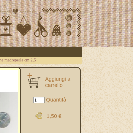
ne madreperla cm 2,5
Aggiungi al
carrello
Quantità
1,50 €