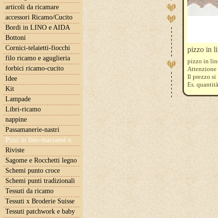
articoli da ricamare
accessori Ricamo/Cucito
Bordi in LINO e AIDA
Bottoni
Cornici-telaietti-fiocchi
pizzo in 
filo ricamo e aguglieria
pizzo in li
forbici ricamo-cucito
Attenzione d
Il prezzo si
Idee
Es. quantit
Kit
Lampade
Libri-ricamo
nappine
Passamanerie-nastri
Pizzi in lino-macramè e..
Riviste
Sagome e Rocchetti legno
Schemi punto croce
Schemi punti tradizionali
Tessuti da ricamo
Tessuti x Broderie Suisse
Tessuti patchwork e baby