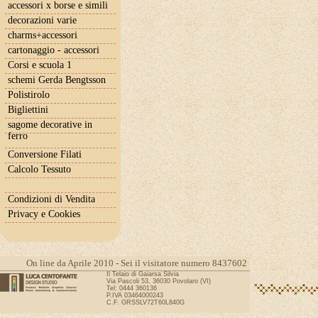
accessori x borse e simili
decorazioni varie
charms+accessori
cartonaggio - accessori
Corsi e scuola 1
schemi Gerda Bengtsson
Polistirolo
Bigliettini
sagome decorative in
ferro
Conversione Filati
Calcolo Tessuto
Condizioni di Vendita
Privacy e Cookies
On line da Aprile 2010 - Sei il visitatore numero 8437602
Il Telaio di Gaiarsa Silvia
Via Pascoli 53, 36030 Povolaro (VI)
Tel: 0444 360136
P.IVA 03464000243
C.F. GRSSLV72T60L840G