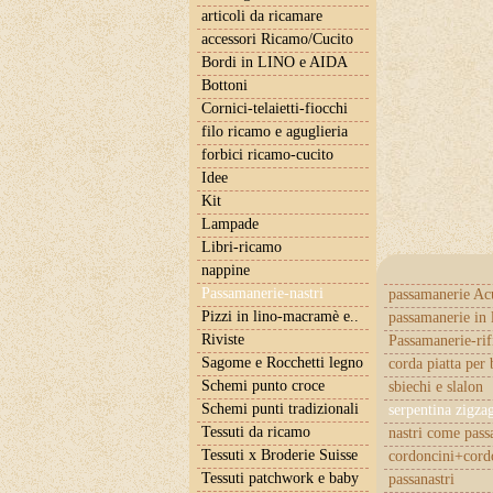
articoli da ricamare
accessori Ricamo/Cucito
Bordi in LINO e AIDA
Bottoni
Cornici-telaietti-fiocchi
filo ricamo e aguglieria
forbici ricamo-cucito
Idee
Kit
Lampade
Libri-ricamo
nappine
Passamanerie-nastri
passamanerie Ac
Pizzi in lino-macramè e..
passamanerie in 
Riviste
Passamanerie-rif
Sagome e Rocchetti legno
corda piatta per 
Schemi punto croce
sbiechi e slalon
Schemi punti tradizionali
serpentina zigza
Tessuti da ricamo
nastri come pas
Tessuti x Broderie Suisse
cordoncini+cordo
Tessuti patchwork e baby
passanastri