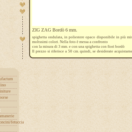
ZIG ZAG Bordò 6 mm.
spighetta ondulata, in poliestere opaco disponibile in più mi
moltssimi colori. Nella foto è messa a confronto
con la misura di 3 mm. e con una spighetta con fiori bordò
Il prezzo si riferisce a 50 cm. quindi, se desiderate acquistarn
nel carrello, dovrete indicare quantità: 2
ufactum
lino
initure
borse
g
samanerie
ncini/fetuccia