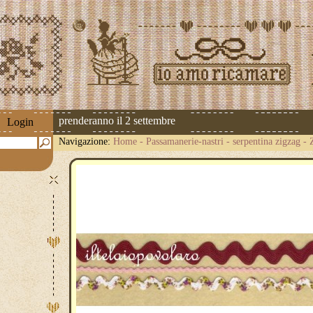
pedizioni riprenderanno il 2 settembre
Login
Navigazione:
Home
-
Passamanerie-nastri
-
serpentina zigzag
-